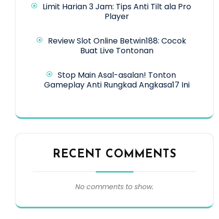
Limit Harian 3 Jam: Tips Anti Tilt ala Pro
Player
Review Slot Online Betwin188: Cocok
Buat Live Tontonan
Stop Main Asal-asalan! Tonton
Gameplay Anti Rungkad Angkasa17 Ini
RECENT COMMENTS
No comments to show.