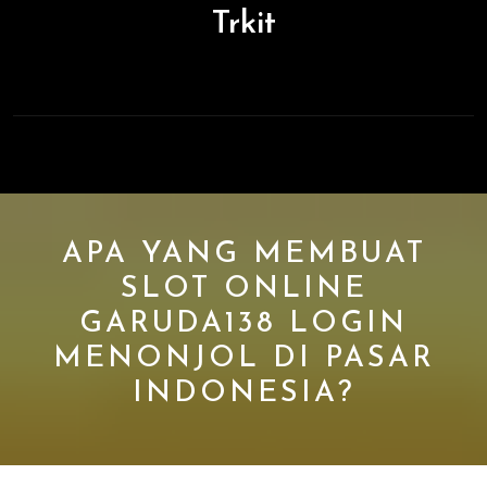
Skip
Trkit
to
content
Open
Button
APA YANG MEMBUAT
SLOT ONLINE
GARUDA138 LOGIN
MENONJOL DI PASAR
INDONESIA?