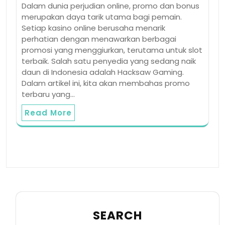
Dalam dunia perjudian online, promo dan bonus
merupakan daya tarik utama bagi pemain.
Setiap kasino online berusaha menarik
perhatian dengan menawarkan berbagai
promosi yang menggiurkan, terutama untuk slot
terbaik. Salah satu penyedia yang sedang naik
daun di Indonesia adalah Hacksaw Gaming.
Dalam artikel ini, kita akan membahas promo
terbaru yang…
Read More
SEARCH