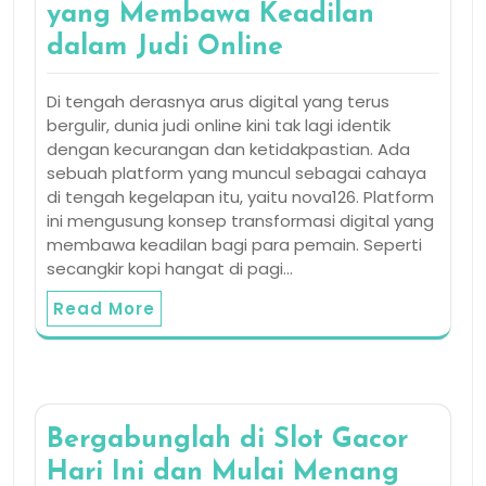
yang Membawa Keadilan
dalam Judi Online
Di tengah derasnya arus digital yang terus
bergulir, dunia judi online kini tak lagi identik
dengan kecurangan dan ketidakpastian. Ada
sebuah platform yang muncul sebagai cahaya
di tengah kegelapan itu, yaitu nova126. Platform
ini mengusung konsep transformasi digital yang
membawa keadilan bagi para pemain. Seperti
secangkir kopi hangat di pagi…
Read More
Bergabunglah di Slot Gacor
Hari Ini dan Mulai Menang