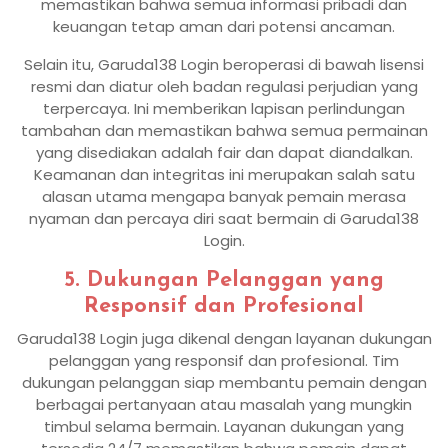
memastikan bahwa semua informasi pribadi dan
keuangan tetap aman dari potensi ancaman.
Selain itu, Garuda138 Login beroperasi di bawah lisensi
resmi dan diatur oleh badan regulasi perjudian yang
terpercaya. Ini memberikan lapisan perlindungan
tambahan dan memastikan bahwa semua permainan
yang disediakan adalah fair dan dapat diandalkan.
Keamanan dan integritas ini merupakan salah satu
alasan utama mengapa banyak pemain merasa
nyaman dan percaya diri saat bermain di Garuda138
Login.
5. Dukungan Pelanggan yang
Responsif dan Profesional
Garuda138 Login juga dikenal dengan layanan dukungan
pelanggan yang responsif dan profesional. Tim
dukungan pelanggan siap membantu pemain dengan
berbagai pertanyaan atau masalah yang mungkin
timbul selama bermain. Layanan dukungan yang