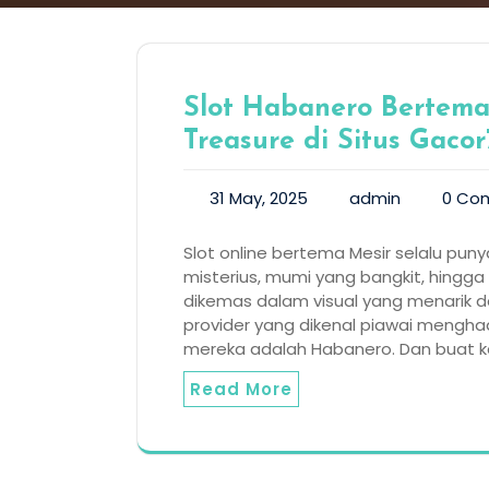
Slot Habanero Bertema 
Treasure di Situs Gacor
31 May, 2025
admin
0 Co
Slot online bertema Mesir selalu punya
misterius, mumi yang bangkit, hingg
dikemas dalam visual yang menarik 
provider yang dikenal piawai mengha
mereka adalah Habanero. Dan buat 
Read More