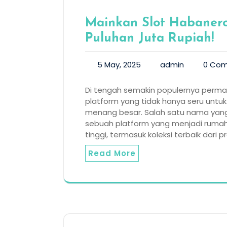
Mainkan Slot Habaner
Puluhan Juta Rupiah!
5 May, 2025
admin
0 Co
Di tengah semakin populernya permai
platform yang tidak hanya seru untu
menang besar. Salah satu nama yang 
sebuah platform yang menjadi rumah 
tinggi, termasuk koleksi terbaik dari 
Read More