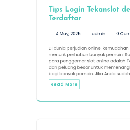
Tips Login Tekanslot 
Terdaftar
4 May, 2025
admin
0 Co
Di dunia perjudian online, kemudahan
menarik perhatian banyak pemain. Sa
para penggemar slot online adalah 
dan peluang besar untuk memenangka
bagi banyak pemain. Jika Anda sudah
Read More