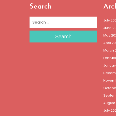
Search
Arc
July 20
June 2
May 20
Search
April 2
March 
Februa
Januar
Decemb
Novemb
Octobe
Septem
August
July 20