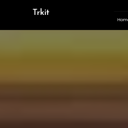
Skip
to
Trkit
content
Hom