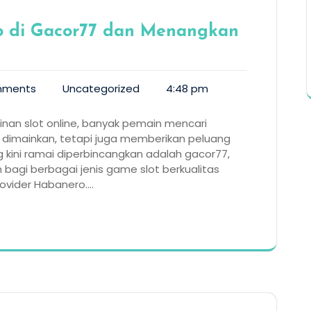
o di Gacor77 dan Menangkan
mments
Uncategorized
4:48 pm
nan slot online, banyak pemain mencari
k dimainkan, tetapi juga memberikan peluang
kini ramai diperbincangkan adalah gacor77,
bagi berbagai jenis game slot berkualitas
provider Habanero.…