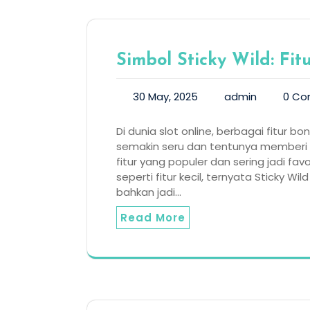
Simbol Sticky Wild: Fitu
30 May, 2025
admin
0 C
Di dunia slot online, berbagai fitur
semakin seru dan tentunya memberi 
fitur yang populer dan sering jadi favo
seperti fitur kecil, ternyata Sticky 
bahkan jadi…
Read More