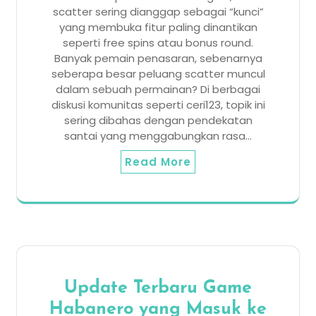
scatter sering dianggap sebagai “kunci”
yang membuka fitur paling dinantikan
seperti free spins atau bonus round.
Banyak pemain penasaran, sebenarnya
seberapa besar peluang scatter muncul
dalam sebuah permainan? Di berbagai
diskusi komunitas seperti ceri123, topik ini
sering dibahas dengan pendekatan
santai yang menggabungkan rasa…
Read More
Update Terbaru Game
Habanero yang Masuk ke