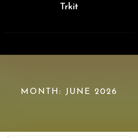
Skip
Trkit
to
content
Open
Button
MONTH:
JUNE 2026