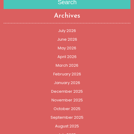
Search
Archives
July 2026
June 2026
May 2026
April 2026
March 2026
February 2026
January 2026
December 2025
November 2025
October 2025
September 2025
August 2025