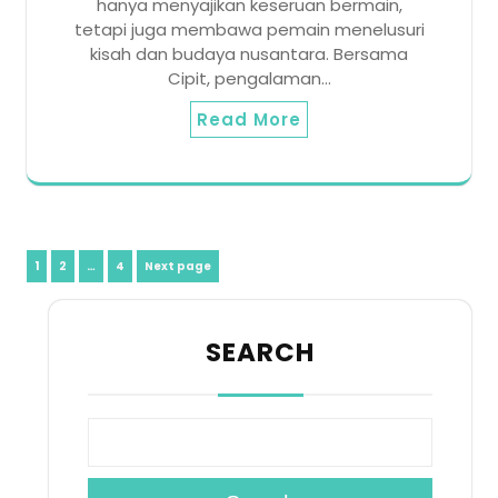
hanya menyajikan keseruan bermain,
tetapi juga membawa pemain menelusuri
kisah dan budaya nusantara. Bersama
Cipit, pengalaman…
Read More
Posts
Page
Page
Page
1
2
…
4
Next page
pagination
SEARCH