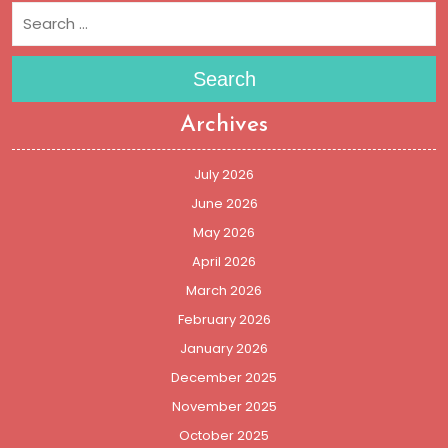
Search
Archives
July 2026
June 2026
May 2026
April 2026
March 2026
February 2026
January 2026
December 2025
November 2025
October 2025