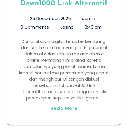
Dewa1000 Link Alternatif
25 December, 2025
admin
0 Comments
Kasino
3:49 pm
Dunia hiburan digital terus berkembang,
dan salah satu topik yang sering muncul
dalam obrolan komunitas adalah slot
online. Permainan ini dikenal karena
tampilannya yang penuh warna, tema
kreatif, serta ritme permainan yang cepat
dan menghibur. Di tengah diskusi
tersebut, istilah dewa1000 link
alternatif kerap disebut sebagai konteks
percakapan seputar koleksi game,…
Read More