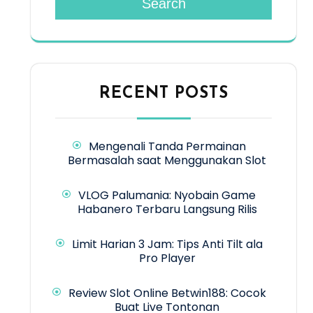
Search
RECENT POSTS
Mengenali Tanda Permainan
Bermasalah saat Menggunakan Slot
VLOG Palumania: Nyobain Game
Habanero Terbaru Langsung Rilis
Limit Harian 3 Jam: Tips Anti Tilt ala
Pro Player
Review Slot Online Betwin188: Cocok
Buat Live Tontonan