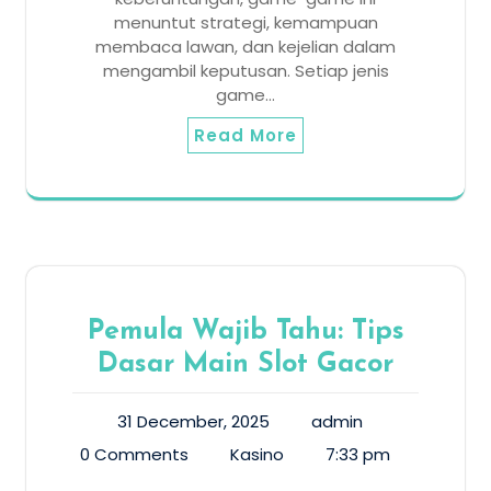
menuntut strategi, kemampuan
membaca lawan, dan kejelian dalam
mengambil keputusan. Setiap jenis
game…
Read More
Pemula Wajib Tahu: Tips
Dasar Main Slot Gacor
31 December, 2025
admin
0 Comments
Kasino
7:33 pm