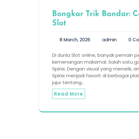
Bongkar Trik Bandar: 
Slot
8 March, 2026
admin
0 C
Di dunia Slot online, banyak pemain 
kemenangan maksimal. Salah satu g
Spinix. Dengan visual yang menarik, a
Spinix menjadi favorit di berbagai pl
jujur tentang…
Read More