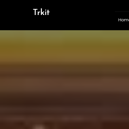
Skip
to
Trkit
content
Hom