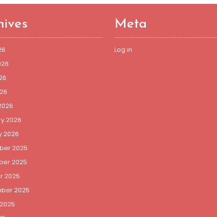
hives
Meta
26
Log in
026
26
026
2026
ry 2026
y 2026
er 2025
er 2025
r 2025
ber 2025
 2025