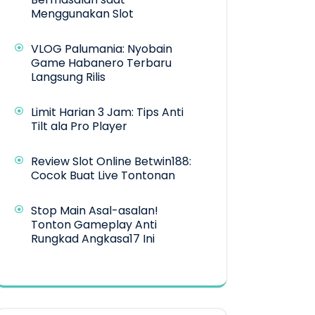
Menggunakan Slot
VLOG Palumania: Nyobain
Game Habanero Terbaru
Langsung Rilis
Limit Harian 3 Jam: Tips Anti
Tilt ala Pro Player
Review Slot Online Betwin188:
Cocok Buat Live Tontonan
Stop Main Asal-asalan!
Tonton Gameplay Anti
Rungkad Angkasa17 Ini