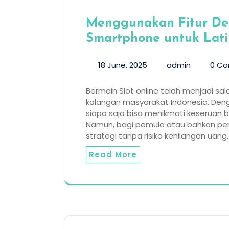
Menggunakan Fitur De
Smartphone untuk Lat
18 June, 2025
admin
0 C
Bermain Slot online telah menjadi sa
kalangan masyarakat Indonesia. Deng
siapa saja bisa menikmati keseruan b
Namun, bagi pemula atau bahkan pe
strategi tanpa risiko kehilangan uang
Read More