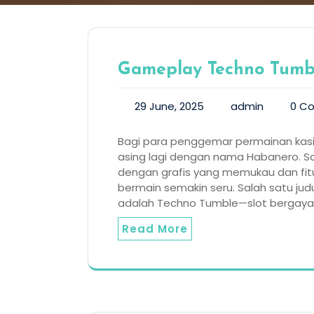
Gameplay Techno Tumbl
29 June, 2025
admin
0 C
Bagi para penggemar permainan kasino
asing lagi dengan nama Habanero. Sa
dengan grafis yang memukau dan fit
bermain semakin seru. Salah satu ju
adalah Techno Tumble—slot bergaya f
Read More