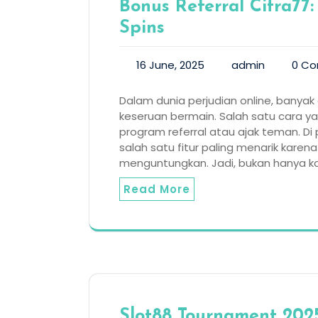
Bonus Referral Citra77
Spins
16 June, 2025
admin
0 C
Dalam dunia perjudian online, bany
keseruan bermain. Salah satu cara y
program referral atau ajak teman. Di 
salah satu fitur paling menarik kare
menguntungkan. Jadi, bukan hanya 
Read More
Slot88 Tournament 202