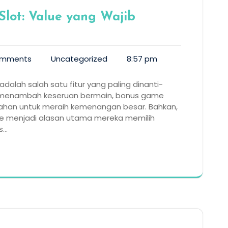
lot: Value yang Wajib
omments
Uncategorized
8:57 pm
dalah salah satu fitur yang paling dinanti-
ya menambah keseruan bermain, bonus game
ahan untuk meraih kemenangan besar. Bahkan,
me menjadi alasan utama mereka memilih
s…