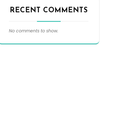
RECENT COMMENTS
No comments to show.