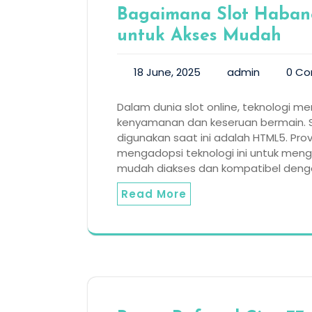
Bagaimana Slot Haba
untuk Akses Mudah
18 June, 2025
admin
0 C
Dalam dunia slot online, teknologi 
kenyamanan dan keseruan bermain. Sa
digunakan saat ini adalah HTML5. Prov
mengadopsi teknologi ini untuk men
mudah diakses dan kompatibel dengan
Read More