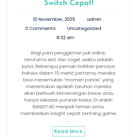
Switch Cepat!
10 November, 2025
admin
0 Comments
Uncategorized
8:32 am
Bagi para penggemar judi online,
terutama slot dan togel, waktu adalah
kunci. Beberapa pemain bahkan percaya
bahwa dalam 15 menit pertama, mereka
bisa menemukan “momen panas” yang
menentukan apakah taruhan mereka
akan berbuah kemenangan besar atau
hanya sekadar putaran biasa. Di sinilah
BANDIT4D menjadi teman setia,
memberikan insight cepat tentang game,
…
Read More