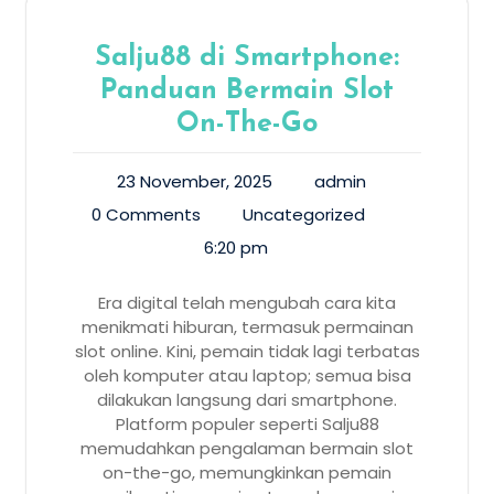
Salju88 di Smartphone:
Panduan Bermain Slot
On-The-Go
23 November, 2025
admin
0 Comments
Uncategorized
6:20 pm
Era digital telah mengubah cara kita
menikmati hiburan, termasuk permainan
slot online. Kini, pemain tidak lagi terbatas
oleh komputer atau laptop; semua bisa
dilakukan langsung dari smartphone.
Platform populer seperti Salju88
memudahkan pengalaman bermain slot
on-the-go, memungkinkan pemain