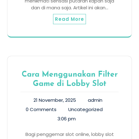
menikmati sensasi putaran kapan saja
dan di mana saja. Artikel ini akan…
Read More
Cara Menggunakan Filter
Game di Lobby Slot
21 November, 2025
admin
0 Comments
Uncategorized
3:06 pm
Bagi penggemar slot online, lobby slot