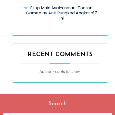
Stop Main Asal-asalan! Tonton
Gameplay Anti Rungkad Angkasa17
Ini
RECENT COMMENTS
No comments to show.
Search