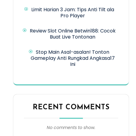
Limit Harian 3 Jam: Tips Anti Tilt ala
Pro Player
Review Slot Online Betwin188: Cocok
Buat Live Tontonan
Stop Main Asal-asalan! Tonton
Gameplay Anti Rungkad Angkasa17
Ini
RECENT COMMENTS
No comments to show.