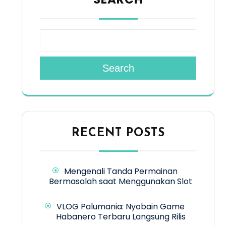
Search
RECENT POSTS
Mengenali Tanda Permainan
Bermasalah saat Menggunakan Slot
VLOG Palumania: Nyobain Game
Habanero Terbaru Langsung Rilis