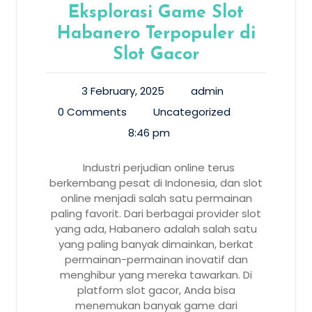
Eksplorasi Game Slot
Habanero Terpopuler di
Slot Gacor
3 February, 2025
admin
0 Comments
Uncategorized
8:46 pm
Industri perjudian online terus
berkembang pesat di Indonesia, dan slot
online menjadi salah satu permainan
paling favorit. Dari berbagai provider slot
yang ada, Habanero adalah salah satu
yang paling banyak dimainkan, berkat
permainan-permainan inovatif dan
menghibur yang mereka tawarkan. Di
platform slot gacor, Anda bisa
menemukan banyak game dari