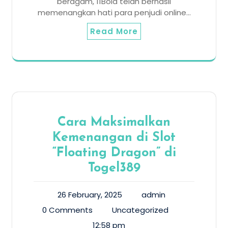
beragam, 11Bola telah berhasil
memenangkan hati para penjudi online…
Read More
Cara Maksimalkan
Kemenangan di Slot
“Floating Dragon” di
Togel389
26 February, 2025
admin
0 Comments
Uncategorized
12:58 pm