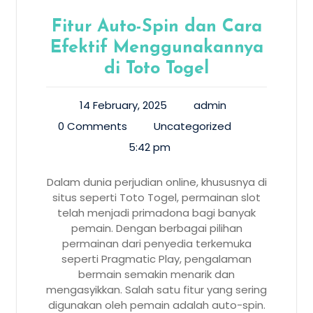
Fitur Auto-Spin dan Cara
Efektif Menggunakannya
di Toto Togel
14 February, 2025
admin
0 Comments
Uncategorized
5:42 pm
Dalam dunia perjudian online, khususnya di
situs seperti Toto Togel, permainan slot
telah menjadi primadona bagi banyak
pemain. Dengan berbagai pilihan
permainan dari penyedia terkemuka
seperti Pragmatic Play, pengalaman
bermain semakin menarik dan
mengasyikkan. Salah satu fitur yang sering
digunakan oleh pemain adalah auto-spin.