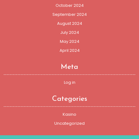
October 2024
September 2024
August 2024
July 2024
May 2024
April 2024
Meta
Log in
Categories
Kasino
Uncategorized