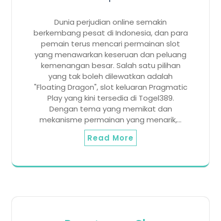
Dunia perjudian online semakin
berkembang pesat di Indonesia, dan para
pemain terus mencari permainan slot
yang menawarkan keseruan dan peluang
kemenangan besar. Salah satu pilihan
yang tak boleh dilewatkan adalah
"Floating Dragon", slot keluaran Pragmatic
Play yang kini tersedia di Togel389.
Dengan tema yang memikat dan
mekanisme permainan yang menarik,…
Read More