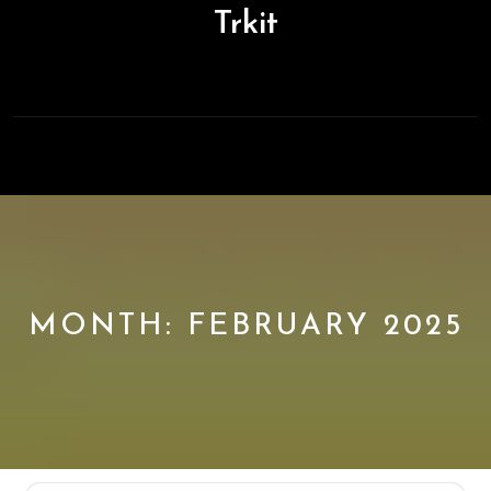
Skip
Trkit
to
content
Open
Button
MONTH:
FEBRUARY 2025