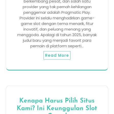
berkembang pesat, dan salah satu
provider yang tak pernah kehilangan
penggemar adalah Pragmatic Play.
Provider ini selalu menghadirkan game-
game slot dengan tema menarik, fitur
inovatif, dan peluang menang yang
menggoda. Apalagi di tahun 2025, banyak
judul baru yang menjadi favorit para
pemain di platform seperti…
Read More
Kenapa Harus Pilih Situs
Kami? Ini Keunggulan Slot