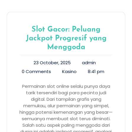
Slot Gacor: Peluang
Jackpot Progresif yang
Menggoda
23 October, 2025
admin
0 Comments
Kasino
8:41 pm
Permainan slot online selalu punya daya
tarik tersendiri bagi para pecinta judi
digital. Dari tampilan grafis yang
memukau, alur permainan yang simpel,
hingga potensi kemenangan yang besar—
semuanya membuat slot terus diminati.
Salah satu aspek paling menggoda dari
dunia ini adalah jackpot progresif, apalagi