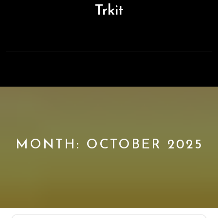
Skip
Trkit
to
content
Open
Button
MONTH:
OCTOBER 2025