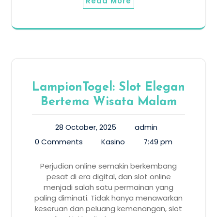
Read More
LampionTogel: Slot Elegan
Bertema Wisata Malam
28 October, 2025
admin
0 Comments
Kasino
7:49 pm
Perjudian online semakin berkembang
pesat di era digital, dan slot online
menjadi salah satu permainan yang
paling diminati. Tidak hanya menawarkan
keseruan dan peluang kemenangan, slot