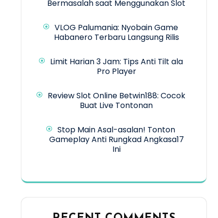
Bermasalah saat Menggunakan Slot
VLOG Palumania: Nyobain Game
Habanero Terbaru Langsung Rilis
Limit Harian 3 Jam: Tips Anti Tilt ala
Pro Player
Review Slot Online Betwin188: Cocok
Buat Live Tontonan
Stop Main Asal-asalan! Tonton
Gameplay Anti Rungkad Angkasa17
Ini