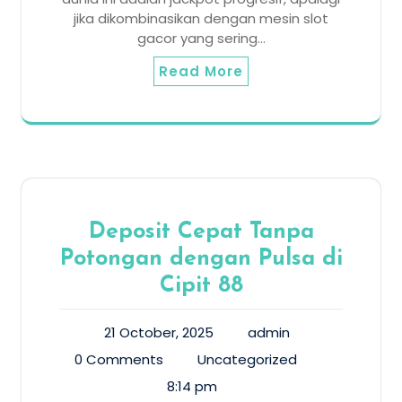
jika dikombinasikan dengan mesin slot
gacor yang sering…
Read More
Deposit Cepat Tanpa
Potongan dengan Pulsa di
Cipit 88
21 October, 2025
admin
0 Comments
Uncategorized
8:14 pm