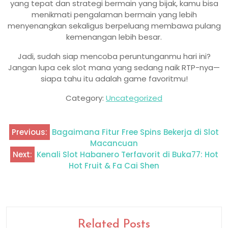
yang tepat dan strategi bermain yang bijak, kamu bisa
menikmati pengalaman bermain yang lebih
menyenangkan sekaligus berpeluang membawa pulang
kemenangan lebih besar.
Jadi, sudah siap mencoba peruntunganmu hari ini?
Jangan lupa cek slot mana yang sedang naik RTP-nya—
siapa tahu itu adalah game favoritmu!
Category:
Uncategorized
Previous:
Bagaimana Fitur Free Spins Bekerja di Slot
Post
Macancuan
navigation
Next:
Kenali Slot Habanero Terfavorit di Buka77: Hot
Hot Fruit & Fa Cai Shen
Related Posts