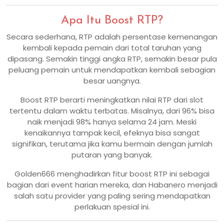
Apa Itu Boost RTP?
Secara sederhana, RTP adalah persentase kemenangan
kembali kepada pemain dari total taruhan yang
dipasang. Semakin tinggi angka RTP, semakin besar pula
peluang pemain untuk mendapatkan kembali sebagian
besar uangnya.
Boost RTP berarti meningkatkan nilai RTP dari slot
tertentu dalam waktu terbatas. Misalnya, dari 96% bisa
naik menjadi 98% hanya selama 24 jam. Meski
kenaikannya tampak kecil, efeknya bisa sangat
signifikan, terutama jika kamu bermain dengan jumlah
putaran yang banyak.
Golden666 menghadirkan fitur boost RTP ini sebagai
bagian dari event harian mereka, dan Habanero menjadi
salah satu provider yang paling sering mendapatkan
perlakuan spesial ini.