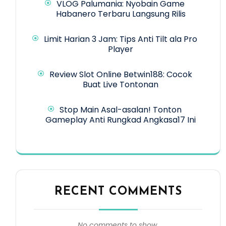
VLOG Palumania: Nyobain Game
Habanero Terbaru Langsung Rilis
Limit Harian 3 Jam: Tips Anti Tilt ala Pro
Player
Review Slot Online Betwin188: Cocok
Buat Live Tontonan
Stop Main Asal-asalan! Tonton
Gameplay Anti Rungkad Angkasa17 Ini
RECENT COMMENTS
No comments to show.