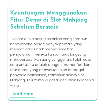
Keuntungan Menggunakan
Fitur Demo di Slot Mahjong
Sebelum Bermain
Dalam dunia perjudian online yang semakin
berkembang pesat, banyak pemain yang
mencari cara untuk memaksimalkan
pengalaman mereka tanpa harus langsung
mempertaruhkan uang sungguhan. Salah satu
cara untuk itu adalah dengan memanfaatkan
fitur demo yang ditawarkan oleh berbagai
penyedia permainan, termasuk dalam slot
Mahjong. Terutama di pasar perjudian Indonesia
yang…
Read More