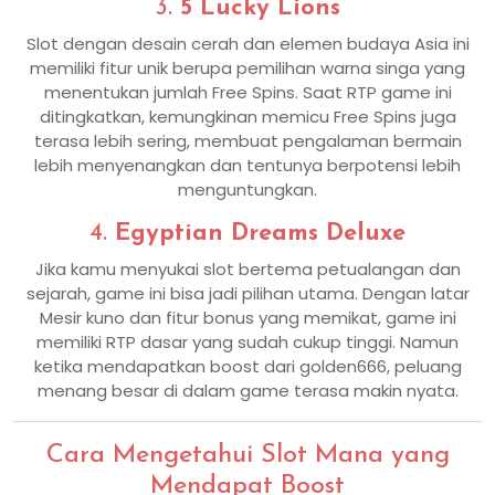
3.
5 Lucky Lions
Slot dengan desain cerah dan elemen budaya Asia ini
memiliki fitur unik berupa pemilihan warna singa yang
menentukan jumlah Free Spins. Saat RTP game ini
ditingkatkan, kemungkinan memicu Free Spins juga
terasa lebih sering, membuat pengalaman bermain
lebih menyenangkan dan tentunya berpotensi lebih
menguntungkan.
4.
Egyptian Dreams Deluxe
Jika kamu menyukai slot bertema petualangan dan
sejarah, game ini bisa jadi pilihan utama. Dengan latar
Mesir kuno dan fitur bonus yang memikat, game ini
memiliki RTP dasar yang sudah cukup tinggi. Namun
ketika mendapatkan boost dari golden666, peluang
menang besar di dalam game terasa makin nyata.
Cara Mengetahui Slot Mana yang
Mendapat Boost