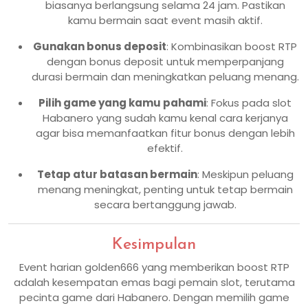
biasanya berlangsung selama 24 jam. Pastikan
kamu bermain saat event masih aktif.
Gunakan bonus deposit
: Kombinasikan boost RTP
dengan bonus deposit untuk memperpanjang
durasi bermain dan meningkatkan peluang menang.
Pilih game yang kamu pahami
: Fokus pada slot
Habanero yang sudah kamu kenal cara kerjanya
agar bisa memanfaatkan fitur bonus dengan lebih
efektif.
Tetap atur batasan bermain
: Meskipun peluang
menang meningkat, penting untuk tetap bermain
secara bertanggung jawab.
Kesimpulan
Event harian golden666 yang memberikan boost RTP
adalah kesempatan emas bagi pemain slot, terutama
pecinta game dari Habanero. Dengan memilih game