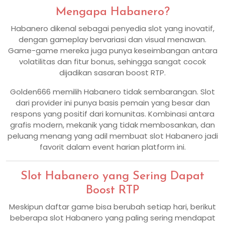
Mengapa Habanero?
Habanero dikenal sebagai penyedia slot yang inovatif,
dengan gameplay bervariasi dan visual menawan.
Game-game mereka juga punya keseimbangan antara
volatilitas dan fitur bonus, sehingga sangat cocok
dijadikan sasaran boost RTP.
Golden666 memilih Habanero tidak sembarangan. Slot
dari provider ini punya basis pemain yang besar dan
respons yang positif dari komunitas. Kombinasi antara
grafis modern, mekanik yang tidak membosankan, dan
peluang menang yang adil membuat slot Habanero jadi
favorit dalam event harian platform ini.
Slot Habanero yang Sering Dapat
Boost RTP
Meskipun daftar game bisa berubah setiap hari, berikut
beberapa slot Habanero yang paling sering mendapat