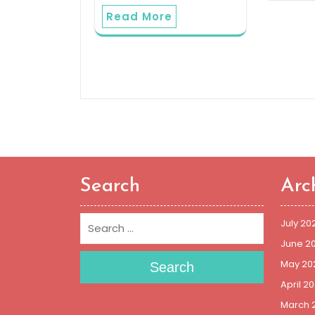
Read More
Search
Arc
July 20
June 2
May 20
Search
April 2
March 