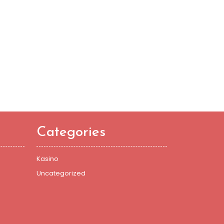
Categories
Kasino
Uncategorized