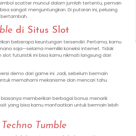
 simbol scatter muncul dalam jumlah tertentu, pemain
 bisa sangat menguntungkan. Di putaran ini, peluang
s bertambah.
ble
di Situs Slot
rikan beberapa keuntungan tersendiri. Pertama, kamu
mana saja—selama memiliki koneksi internet. Tidak
slot futuristik ini bisa kamu nikmati langsung dari
ersi demo dari game ini. Jadi, sebelum bermain
u untuk memahami mekanisme dan mencari tahu
aya biasanya memberikan berbagai bonus menarik
posit yang bisa kamu manfaatkan untuk bermain lebih
n
Techno Tumble