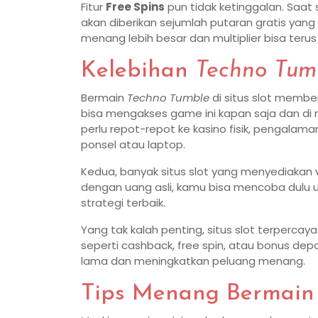
Fitur
Free Spins
pun tidak ketinggalan. Saat
akan diberikan sejumlah putaran gratis yang
menang lebih besar dan multiplier bisa teru
Kelebihan
Techno Tum
Bermain
Techno Tumble
di situs slot membe
bisa mengakses game ini kapan saja dan di 
perlu repot-repot ke kasino fisik, pengalaman 
ponsel atau laptop.
Kedua, banyak situs slot yang menyediakan v
dengan uang asli, kamu bisa mencoba dul
strategi terbaik.
Yang tak kalah penting, situs slot terperc
seperti cashback, free spin, atau bonus de
lama dan meningkatkan peluang menang.
Tips Menang Bermai