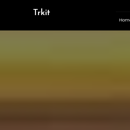
Skip
to
Trkit
content
Hom