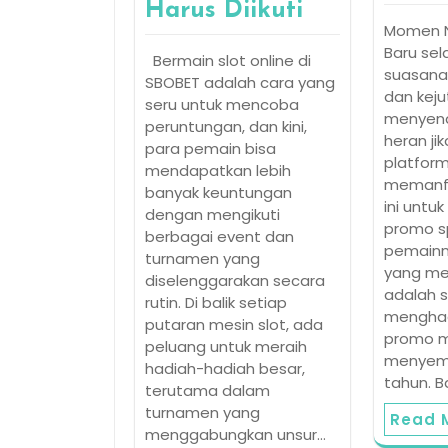
Harus Diikuti
Momen N
Baru sel
Bermain slot online di
suasana 
SBOBET adalah cara yang
dan kej
seru untuk mencoba
menyena
peruntungan, dan kini,
heran ji
para pemain bisa
platform
mendapatkan lebih
memanfa
banyak keuntungan
ini untu
dengan mengikuti
promo sp
berbagai event dan
pemainn
turnamen yang
yang me
diselenggarakan secara
adalah s
rutin. Di balik setiap
menghad
putaran mesin slot, ada
promo m
peluang untuk meraih
menyema
hadiah-hadiah besar,
tahun. 
terutama dalam
turnamen yang
Read 
menggabungkan unsur…