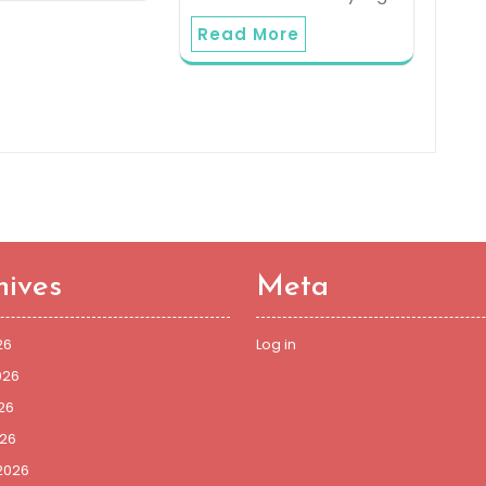
Read More
hives
Meta
26
Log in
026
26
026
2026