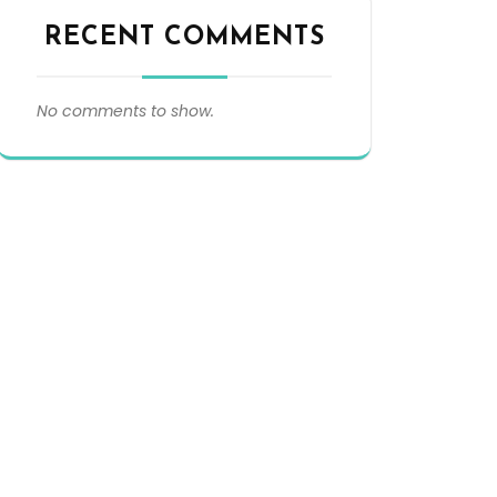
RECENT COMMENTS
No comments to show.