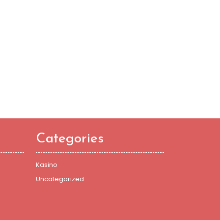
Categories
Kasino
Uncategorized