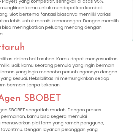
Player) yang kompetitif, seringkali di atas 95%.
r kemungkinan kamu untuk mendapatkan kembali
g. Slot bertema fantasi biasanya memiliki variasi
tan lebih untuk meraih kemenangan. Dengan memilih
u bisa meningkatkan peluang menang dengan
a.
rtaruh
bilitas dalam hal taruhan. Kamu dapat menyesuaikan
liki. Baik kamu seorang pemula yang ingin bermain
galaman yang ingin mencoba peruntungannya dengan
 yang sesuai. Fleksibilitas ini memungkinkan setiap
m bermain tanpa tekanan.
 Agen SBOBET
agen SBOBET sangatlah mudah. Dengan proses
i permainan, kamu bisa segera memulai
uga menawarkan platform yang ramah pengguna,
favoritmu. Dengan layanan pelanggan yang