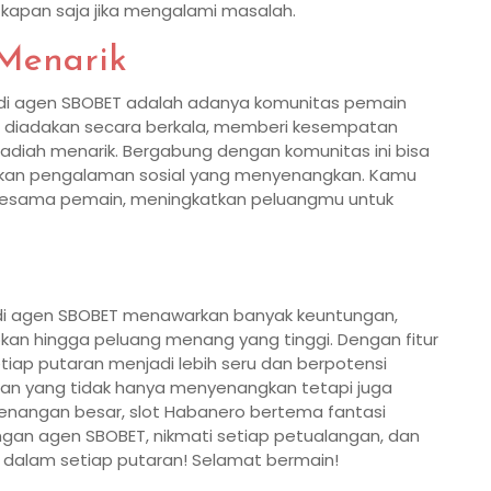
kapan saja jika mengalami masalah.
Menarik
n di agen SBOBET adalah adanya komunitas pemain
g diadakan secara berkala, memberi kesempatan
adiah menarik. Bergabung dengan komunitas ini bisa
an pengalaman sosial yang menyenangkan. Kamu
n sesama pemain, meningkatkan peluangmu untuk
di agen SBOBET menawarkan banyak keuntungan,
kan hingga peluang menang yang tinggi. Dengan fitur
tiap putaran menjadi lebih seru dan berpotensi
an yang tidak hanya menyenangkan tetapi juga
nangan besar, slot Habanero bertema fantasi
ngan agen SBOBET, nikmati setiap petualangan, dan
dalam setiap putaran! Selamat bermain!