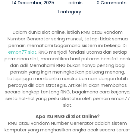
14 December, 2025
admin
0 Comments
1 category
Dalam dunia slot online, istilah RNG atau Random
Number Generator sering muncul, tetapi tidak semua
pemain memahami bagaimana sistem ini bekerja. Di
emon77 slot
, RNG menjadi fondasi utama dari setiap
permainan slot, memastikan hasil putaran bersifat acak
dan adil. Memahami RNG bukan hanya penting bagi
pemain yang ingin meningkatkan peluang menang,
tetapi juga membantu mereka bermain dengan lebih
percaya diri dan strategis. Artikel ini akan membahas
secara lengkap tentang RNG, bagaimana cara kerjanya,
serta hal-hal yang perlu diketahui oleh pemain emon77
slot.
Apa Itu RNG di Slot Online?
RNG atau Random Number Generator adalah sistem
komputer yang menghasilkan angka acak secara terus-