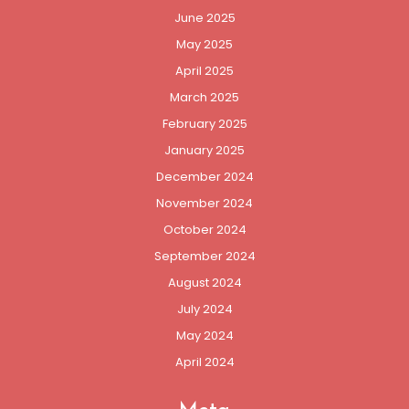
June 2025
May 2025
April 2025
March 2025
February 2025
January 2025
December 2024
November 2024
October 2024
September 2024
August 2024
July 2024
May 2024
April 2024