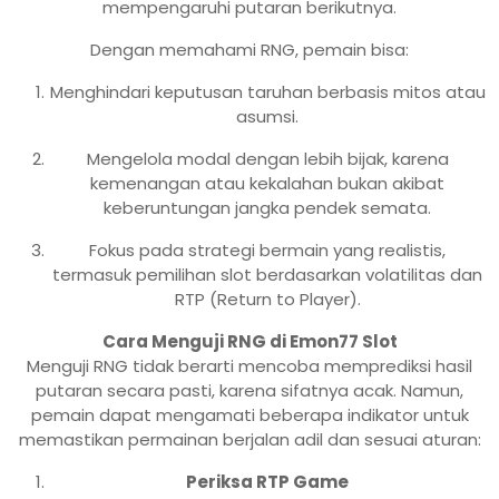
mempengaruhi putaran berikutnya.
Dengan memahami RNG, pemain bisa:
Menghindari keputusan taruhan berbasis mitos atau
asumsi.
Mengelola modal dengan lebih bijak, karena
kemenangan atau kekalahan bukan akibat
keberuntungan jangka pendek semata.
Fokus pada strategi bermain yang realistis,
termasuk pemilihan slot berdasarkan volatilitas dan
RTP (Return to Player).
Cara Menguji RNG di Emon77 Slot
Menguji RNG tidak berarti mencoba memprediksi hasil
putaran secara pasti, karena sifatnya acak. Namun,
pemain dapat mengamati beberapa indikator untuk
memastikan permainan berjalan adil dan sesuai aturan:
Periksa RTP Game