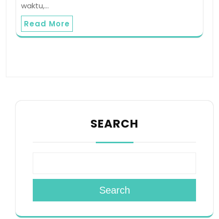
waktu,…
Read More
SEARCH
Search