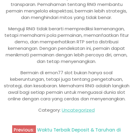
transparan. Pemahaman tentang RNG membantu
pemain mengelola ekspektasi, bermain lebih strategis,
dan menghindari mitos yang tidak benar.
Menguji RNG tidak berarti memprediksi kemenangan,
tetapi memahami pola permainan, memanfaatkan fitur
demo, dan memperhatikan RTP serta distribusi
kemenangan. Dengan pendekatan ini, pemain dapat
menikmati permainan dengan lebih percaya diri, aman,
dan tetap menyenangkan.
Bermain di emon77 slot bukan hanya soal
keberuntungan, tetapi juga tentang pengetahuan,
strategi, dan kesabaran. Memahami RNG adalah langkah
awal bagi setiap pemain untuk menguasai dunia slot
online dengan cara yang cerdas dan menyenangkan.
Category:
Uncategorized
Previous:
Waktu Terbaik Deposit & Taruhan di
Post