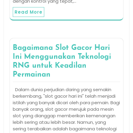
dengan kontrol yang tepat,…
Read More
Bagaimana Slot Gacor Hari
Ini Menggunakan Teknologi
RNG untuk Keadilan
Permainan
Dalam dunia perjudian daring yang semakin
berkembang, "slot gacor hari ini" telah menjadi
istilah yang banyak dicari oleh para pemain. Bagi
banyak orang, slot gacor merujuk pada mesin
slot yang dianggap memberikan kemenangan
lebih sering atau lebih besar. Namun, yang
sering terabaikan adalah bagaimana teknologi