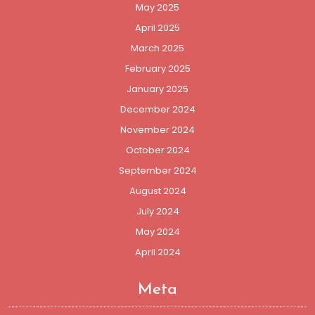
May 2025
April 2025
March 2025
February 2025
January 2025
December 2024
November 2024
October 2024
September 2024
August 2024
July 2024
May 2024
April 2024
Meta