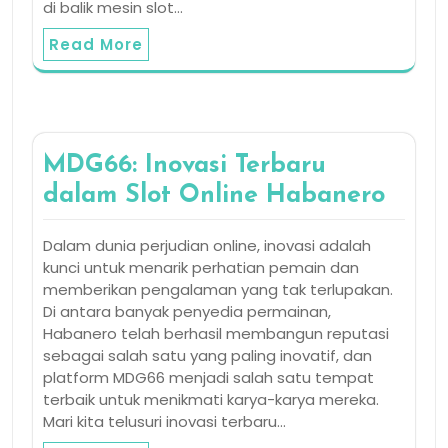
di balik mesin slot…
Read More
MDG66: Inovasi Terbaru
dalam Slot Online Habanero
Dalam dunia perjudian online, inovasi adalah
kunci untuk menarik perhatian pemain dan
memberikan pengalaman yang tak terlupakan.
Di antara banyak penyedia permainan,
Habanero telah berhasil membangun reputasi
sebagai salah satu yang paling inovatif, dan
platform MDG66 menjadi salah satu tempat
terbaik untuk menikmati karya-karya mereka.
Mari kita telusuri inovasi terbaru…