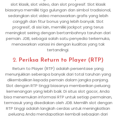
slot klasik, slot video, dan slot progresif. Slot klasik
biasanya memiliki tiga gulungan dan simbol tradisional,
sedangkan slot video menawarkan grafis yang lebih
canggih dan fitur bonus yang lebih banyak. Slot
progresif, di sisi lain, memiliki jackpot yang terus
meningkat seiring dengan bertambahnya taruhan dari
pemain. JDB, sebagai salah satu penyedia terkemuka,
menawarkan variasi ini dengan kualitas yang tak
tertandingi.
2.
Periksa Return to Player (RTP)
Return to Player (RTP) adalah persentase yang
menunjukkan seberapa banyak dari total taruhan yang
dikembalikan kepada pemain dalam jangka panjang.
Slot dengan RTP tinggi biasanya memberikan peluang
kemenangan yang lebih baik. Di situs slot gacor, Anda
bisa menemukan informasi RTP untuk setiap permainan,
termasuk yang disediakan oleh JDB. Memilih slot dengan
RTP tinggi adalah langkah cerdas untuk meningkatkan
peluang Anda mendapatkan kembali sebagian dari