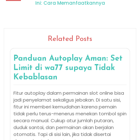
Ini: Cara Memanfaatkannya
Related Posts
Panduan Autoplay Aman: Set
Limit di wa77 supaya Tidak
Kebablasan
Fitur autoplay dalam permainan slot online bisa
jadi penyelamat sekaligus jebakan. Di satu sisi,
fitur ini memberi kemudahan karena pemain
tidak perlu terus-menerus menekan tombol spin
secara manual. Cukup atur jumlah putaran,
duduk santai, dan permainan akan berjalan
otomatis. Tapi di sisi lain, jika tidak disertai