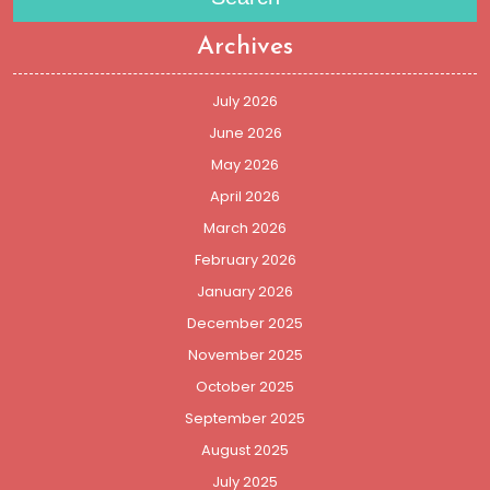
Archives
July 2026
June 2026
May 2026
April 2026
March 2026
February 2026
January 2026
December 2025
November 2025
October 2025
September 2025
August 2025
July 2025