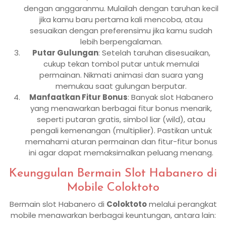
dengan anggaranmu. Mulailah dengan taruhan kecil
jika kamu baru pertama kali mencoba, atau
sesuaikan dengan preferensimu jika kamu sudah
lebih berpengalaman.
Putar Gulungan
: Setelah taruhan disesuaikan,
cukup tekan tombol putar untuk memulai
permainan. Nikmati animasi dan suara yang
memukau saat gulungan berputar.
Manfaatkan Fitur Bonus
: Banyak slot Habanero
yang menawarkan berbagai fitur bonus menarik,
seperti putaran gratis, simbol liar (wild), atau
pengali kemenangan (multiplier). Pastikan untuk
memahami aturan permainan dan fitur-fitur bonus
ini agar dapat memaksimalkan peluang menang.
Keunggulan Bermain Slot Habanero di
Mobile Coloktoto
Bermain slot Habanero di
Coloktoto
melalui perangkat
mobile menawarkan berbagai keuntungan, antara lain: