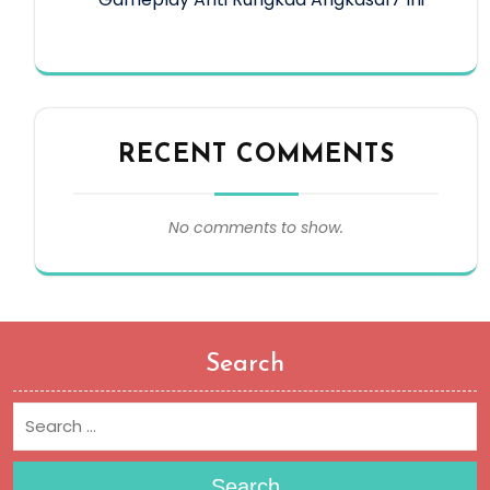
RECENT COMMENTS
No comments to show.
Search
Search