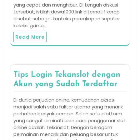
yang cepat dan menghibur. Di tengah diskusi
tersebut, istilah dewa1000 link alternatif kerap
disebut sebagai konteks percakapan seputar
koleksi game,…
Read More
Tips Login Tekanslot dengan
Akun yang Sudah Terdaftar
Di dunia perjudian online, kemudahan akses
menjadi salah satu faktor utama yang menarik
perhatian banyak pemain. Salah satu platform
yang sangat diminati oleh para penggemar slot
online adalah Tekanslot. Dengan beragam
permainan menarik dan peluang besar untuk