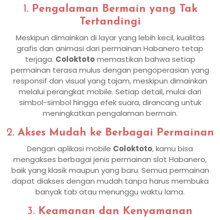
1.
Pengalaman Bermain yang Tak
Tertandingi
Meskipun dimainkan di layar yang lebih kecil, kualitas
grafis dan animasi dari permainan Habanero tetap
terjaga.
Coloktoto
memastikan bahwa setiap
permainan terasa mulus dengan pengoperasian yang
responsif dan visual yang tajam, meskipun dimainkan
melalui perangkat mobile. Setiap detail, mulai dari
simbol-simbol hingga efek suara, dirancang untuk
meningkatkan pengalaman bermain.
2.
Akses Mudah ke Berbagai Permainan
Dengan aplikasi mobile
Coloktoto
, kamu bisa
mengakses berbagai jenis permainan slot Habanero,
baik yang klasik maupun yang baru. Semua permainan
dapat diakses dengan mudah tanpa harus membuka
banyak tab atau menunggu waktu lama.
3.
Keamanan dan Kenyamanan