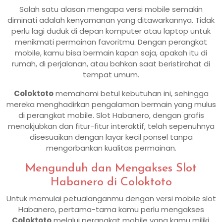
Salah satu alasan mengapa versi mobile semakin
diminati adalah kenyamanan yang ditawarkannya. Tidak
perlu lagi duduk di depan komputer atau laptop untuk
menikmati permainan favoritmu. Dengan perangkat
mobile, kamu bisa bermain kapan saja, apakah itu di
rumah, di perjalanan, atau bahkan saat beristirahat di
tempat umum.
Coloktoto
memahami betul kebutuhan ini, sehingga
mereka menghadirkan pengalaman bermain yang mulus
di perangkat mobile. Slot Habanero, dengan grafis
menakjubkan dan fitur-fitur interaktif, telah sepenuhnya
disesuaikan dengan layar kecil ponsel tanpa
mengorbankan kualitas permainan.
Mengunduh dan Mengakses Slot
Habanero di Coloktoto
Untuk memulai petualanganmu dengan versi mobile slot
Habanero, pertama-tama kamu perlu mengakses
Coloktoto
melalui perangkat mobile yang kamu miliki.