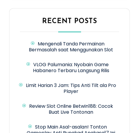
RECENT POSTS
Mengenali Tanda Permainan
Bermasalah saat Menggunakan Slot
VLOG Palumania: Nyobain Game
Habanero Terbaru Langsung Rilis
Limit Harian 3 Jam: Tips Anti Tilt ala Pro
Player
Review Slot Online Betwin188: Cocok
Buat Live Tontonan
Stop Main Asal-asalan! Tonton
Gameplay Anti Rungkad Angkasa17 Ini