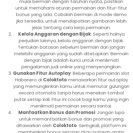
mulai bermain dengan taruhan nyata, pastikan
untuk memahami aturan permainan dan fitur-fitur
bonus yang ada. Cobalah bermain di mode demo
jika tersedia, untuk mendapatkan gambaran lebih
jelas tentang cara kerja permainan.
Kelola Anggaran dengan Bijak
: Seperti halnya
perjudian lainnya, kelola anggaran dengan bijak.
Tentukan batasan sebelum bermain dan jangan
melebihi anggaran yang sudah ditetapkan. Bermain
dengan bijak adalah kunci untuk menikmati
pengalaman judi online yang menyenangkan.
Gunakan Fitur Autoplay
: Beberapa permainan slot
Habanero di
Coloktoto
menawarkan fitur autoplay
yang memungkinkan kamu untuk memutar gulungan
secara otomatis tanpa harus menekan tombol
putar setiap kali. Fitur ini cocok bagi kamu yang ingin
menikmati permainan secara santai.
Manfaatkan Bonus dan Promosi
: Jangan lupa
untuk memanfaatkan bonus dan promosi yang
ditawarkan oleh
Coloktoto
. Seringkali, platform ini
memberikan bonus setoran atau putaran gratis