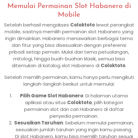
Memulai Permainan Slot Habanero di
Mobile
Setelah berhasil mengakses
Coloktoto
lewat perangkat
mobile, saatnya memilih permainan slot Habanero yang
ingin dimainkan. Habanero menawarkan berbagai tema
dan fitur yang bisa disesuaikan dengan preferensi
pribadi setiap pemain. Mulai dari tema petualangan,
mitologi, hingga buah-buahan klasik, semua bisa
ditemukan di katalog slot Habanero di
Coloktoto
.
Setelah memilih permainan, kamu hanya perlu mengikuti
langkah-langkah berikut untuk memulai:
Pilih Game Slot Habanero
: Di halaman utama
aplikasi atau situs
Coloktoto
, pilih kategori
permainan slot dan cari Habanero di daftar
penyedia permainan.
Sesuaikan Taruhan
: Sebelum memulai permainan,
sesuaikan jumlah taruhan yang ingin kamu pasang.
Di slot Habanero, kamu bisa memilih taruhan sesuai