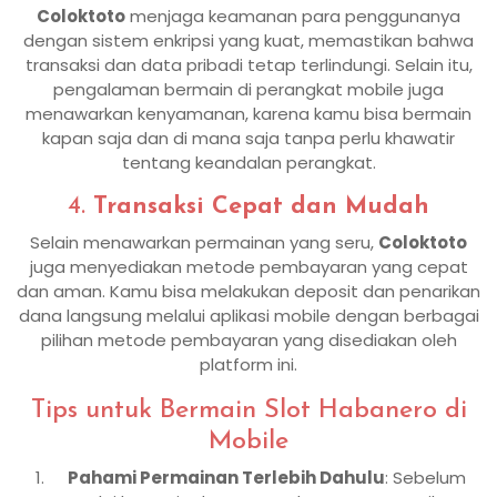
Coloktoto
menjaga keamanan para penggunanya
dengan sistem enkripsi yang kuat, memastikan bahwa
transaksi dan data pribadi tetap terlindungi. Selain itu,
pengalaman bermain di perangkat mobile juga
menawarkan kenyamanan, karena kamu bisa bermain
kapan saja dan di mana saja tanpa perlu khawatir
tentang keandalan perangkat.
4.
Transaksi Cepat dan Mudah
Selain menawarkan permainan yang seru,
Coloktoto
juga menyediakan metode pembayaran yang cepat
dan aman. Kamu bisa melakukan deposit dan penarikan
dana langsung melalui aplikasi mobile dengan berbagai
pilihan metode pembayaran yang disediakan oleh
platform ini.
Tips untuk Bermain Slot Habanero di
Mobile
Pahami Permainan Terlebih Dahulu
: Sebelum