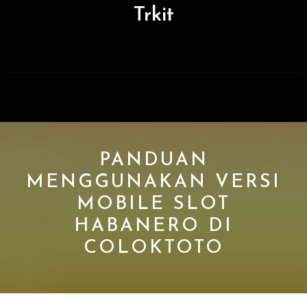
Skip
Trkit
to
content
Open
Button
PANDUAN
MENGGUNAKAN VERSI
MOBILE SLOT
HABANERO DI
COLOKTOTO