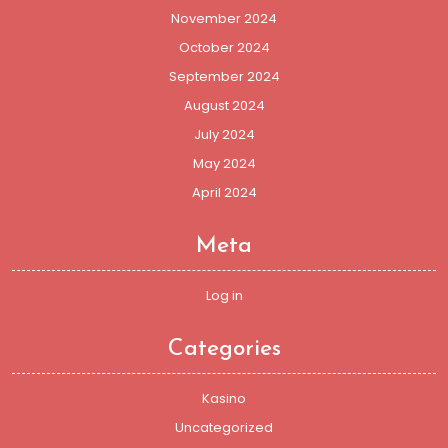
November 2024
October 2024
September 2024
August 2024
July 2024
May 2024
April 2024
Meta
Log in
Categories
Kasino
Uncategorized