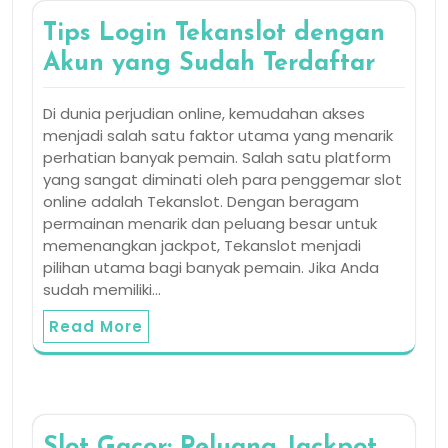
Tips Login Tekanslot dengan
Akun yang Sudah Terdaftar
Di dunia perjudian online, kemudahan akses
menjadi salah satu faktor utama yang menarik
perhatian banyak pemain. Salah satu platform
yang sangat diminati oleh para penggemar slot
online adalah Tekanslot. Dengan beragam
permainan menarik dan peluang besar untuk
memenangkan jackpot, Tekanslot menjadi
pilihan utama bagi banyak pemain. Jika Anda
sudah memiliki…
Read More
Slot Gacor: Peluang Jackpot