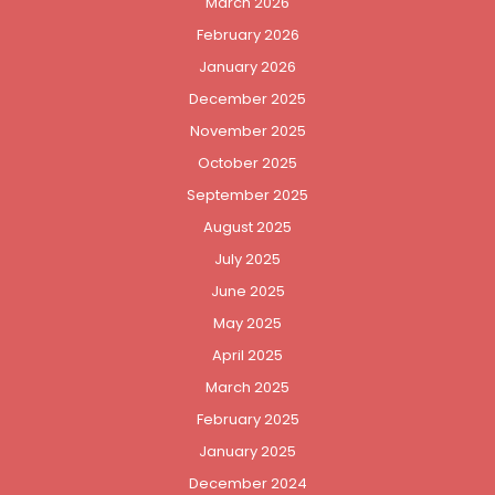
March 2026
February 2026
January 2026
December 2025
November 2025
October 2025
September 2025
August 2025
July 2025
June 2025
May 2025
April 2025
March 2025
February 2025
January 2025
December 2024