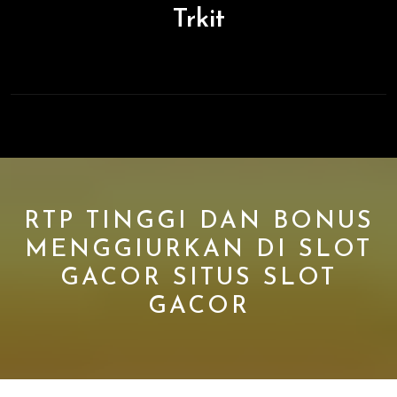
Skip
Trkit
to
content
Open
Button
RTP TINGGI DAN BONUS
MENGGIURKAN DI SLOT
GACOR SITUS SLOT
GACOR