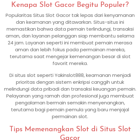
Kenapa Slot Gacor Begitu Populer?
Popularitas Situs Slot Gacor tak lepas dari kenyamanan
dan keamanan yang ditawarkan. Situs-situs ini
memastikan bahwa data pemain terlindungi, transaksi
aman, dan layanan pelanggan siap membantu selama
24 jam. Layanan seperti ini membuat pemain merasa
aman dan lebih fokus pada permainan mereka,
terutama saat mengejar kemenangan besar di slot
favorit mereka.
Di situs slot seperti Yakinslot888, keamanan menjadi
prioritas dengan sistem enkripsi canggih untuk
melindungi data pribadi dan transaksi keuangan pemain.
Pelayanan yang ramah dan profesional juga membuat
pengalaman bermain semakin menyenangkan,
terutama bagi pemain pemula yang baru menjajal
permainan slot.
Tips Memenangkan Slot di Situs Slot
Gacor