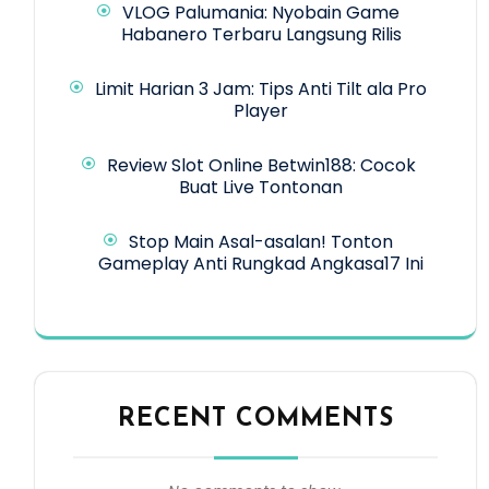
VLOG Palumania: Nyobain Game
Habanero Terbaru Langsung Rilis
Limit Harian 3 Jam: Tips Anti Tilt ala Pro
Player
Review Slot Online Betwin188: Cocok
Buat Live Tontonan
Stop Main Asal-asalan! Tonton
Gameplay Anti Rungkad Angkasa17 Ini
RECENT COMMENTS