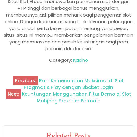
Situs Slot Gacor menawarkan permainan slot dengan
RTP tinggi dan berbagai bonus menggiurkan,
membuatnya jadi pilihan menarik bagi penggemar slot
online. Dengan keamanan yang baik, layanan pelanggan
yang andal, serta kesempatan menang yang besar,
situs-situs ini mampu memberikan pengalaman bermain
yang memuaskan dan penuh keuntungan bagi para
pemain di Indonesia.
Category:
Kasino
Previous:
Raih Kemenangan Maksimal di Slot
Post
Pragmatic Play dengan Sbobet Login
navigation
Next:
Keuntungan Menggunakan Fitur Demo di Slot
Mahjong Sebelum Bermain
Related Posts