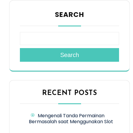
SEARCH
Search
RECENT POSTS
Mengenali Tanda Permainan
Bermasalah saat Menggunakan Slot