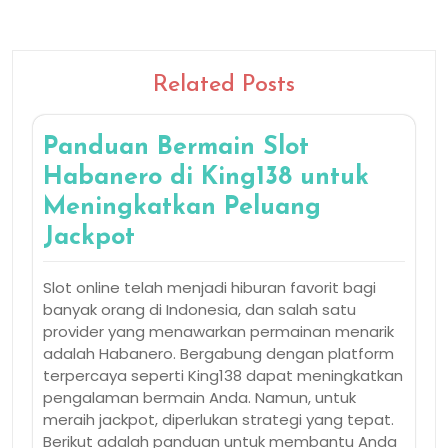
Related Posts
Panduan Bermain Slot
Habanero di King138 untuk
Meningkatkan Peluang
Jackpot
Slot online telah menjadi hiburan favorit bagi
banyak orang di Indonesia, dan salah satu
provider yang menawarkan permainan menarik
adalah Habanero. Bergabung dengan platform
terpercaya seperti King138 dapat meningkatkan
pengalaman bermain Anda. Namun, untuk
meraih jackpot, diperlukan strategi yang tepat.
Berikut adalah panduan untuk membantu Anda