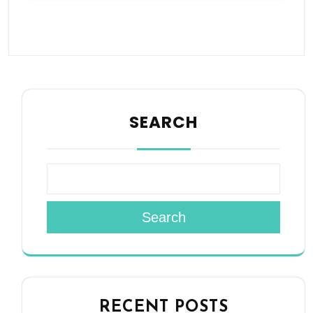
SEARCH
Search
RECENT POSTS