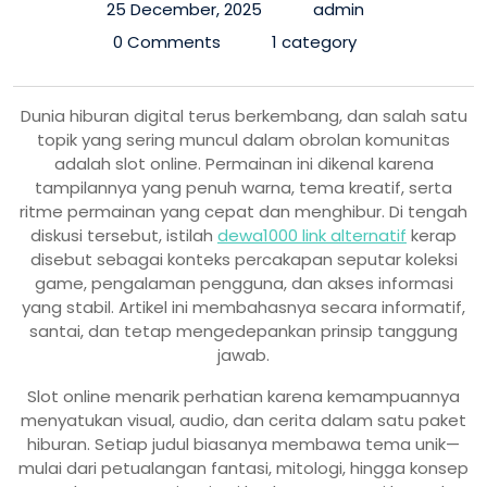
25 December, 2025
admin
0 Comments
1 category
Dunia hiburan digital terus berkembang, dan salah satu
topik yang sering muncul dalam obrolan komunitas
adalah slot online. Permainan ini dikenal karena
tampilannya yang penuh warna, tema kreatif, serta
ritme permainan yang cepat dan menghibur. Di tengah
diskusi tersebut, istilah
dewa1000 link alternatif
kerap
disebut sebagai konteks percakapan seputar koleksi
game, pengalaman pengguna, dan akses informasi
yang stabil. Artikel ini membahasnya secara informatif,
santai, dan tetap mengedepankan prinsip tanggung
jawab.
Slot online menarik perhatian karena kemampuannya
menyatukan visual, audio, dan cerita dalam satu paket
hiburan. Setiap judul biasanya membawa tema unik—
mulai dari petualangan fantasi, mitologi, hingga konsep