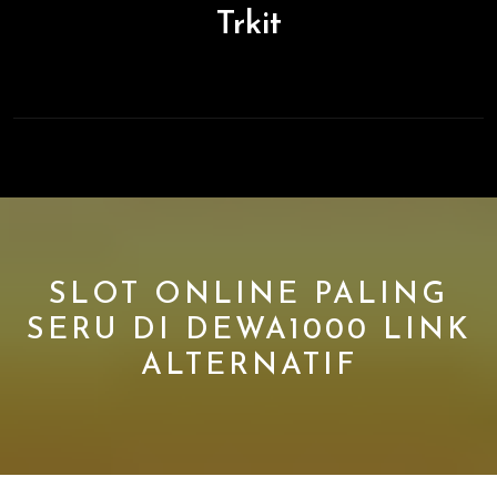
Skip
Trkit
to
content
Open
Button
SLOT ONLINE PALING
SERU DI DEWA1000 LINK
ALTERNATIF