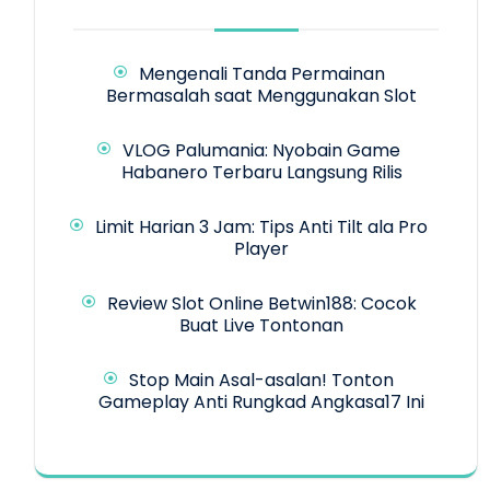
Mengenali Tanda Permainan
Bermasalah saat Menggunakan Slot
VLOG Palumania: Nyobain Game
Habanero Terbaru Langsung Rilis
Limit Harian 3 Jam: Tips Anti Tilt ala Pro
Player
Review Slot Online Betwin188: Cocok
Buat Live Tontonan
Stop Main Asal-asalan! Tonton
Gameplay Anti Rungkad Angkasa17 Ini