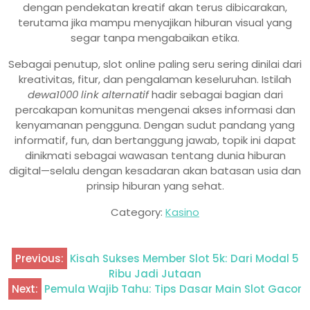
dengan pendekatan kreatif akan terus dibicarakan,
terutama jika mampu menyajikan hiburan visual yang
segar tanpa mengabaikan etika.
Sebagai penutup, slot online paling seru sering dinilai dari
kreativitas, fitur, dan pengalaman keseluruhan. Istilah
dewa1000 link alternatif
hadir sebagai bagian dari
percakapan komunitas mengenai akses informasi dan
kenyamanan pengguna. Dengan sudut pandang yang
informatif, fun, dan bertanggung jawab, topik ini dapat
dinikmati sebagai wawasan tentang dunia hiburan
digital—selalu dengan kesadaran akan batasan usia dan
prinsip hiburan yang sehat.
Category:
Kasino
Previous:
Kisah Sukses Member Slot 5k: Dari Modal 5
Post
Ribu Jadi Jutaan
navigation
Next:
Pemula Wajib Tahu: Tips Dasar Main Slot Gacor