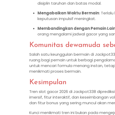
disiplin taruhan dan batas modal.
Mengabaikan Waktu Bermain
: Terla
keputusan impulsif meningkat.
Membandingkan dengan Pemain Lai
orang mengalami jadwal gacor yang sa
Komunitas dewamuda seb
Salah satu keunggulan bermain di Jackpot
ruang bagi pemain untuk berbagi pengalaman, t
untuk mencari formula menang instan, teta
menikmati proses bermain.
Kesimpulan
Tren slot gacor 2026 di Jackpot338 dipredi
imersif, fitur interaktif, dan keseimbangan vo
dan fitur bonus yang sering muncul akan men
Kunci menikmati tren ini bukan pada menge