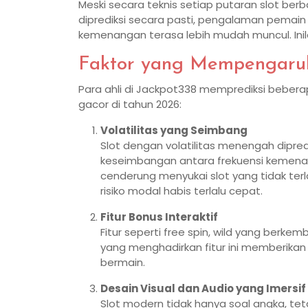
Meski secara teknis setiap putaran slot be
diprediksi secara pasti, pengalaman pemai
kemenangan terasa lebih mudah muncul. Inil
Faktor yang Mempengaruh
Para ahli di Jackpot338 memprediksi beber
gacor di tahun 2026:
Volatilitas yang Seimbang
Slot dengan volatilitas menengah dipre
keseimbangan antara frekuensi kemen
cenderung menyukai slot yang tidak ter
risiko modal habis terlalu cepat.
Fitur Bonus Interaktif
Fitur seperti free spin, wild yang berke
yang menghadirkan fitur ini memberika
bermain.
Desain Visual dan Audio yang Imersif
Slot modern tidak hanya soal angka, teta