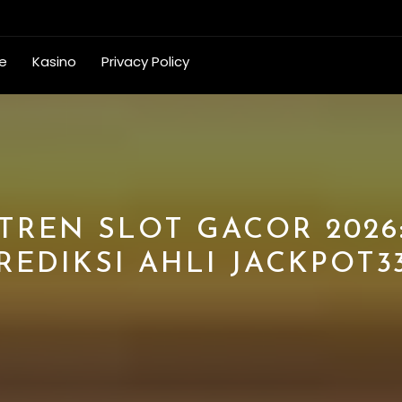
e
Kasino
Privacy Policy
TREN SLOT GACOR 2026
REDIKSI AHLI JACKPOT3