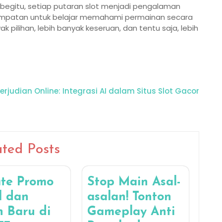
n begitu, setiap putaran slot menjadi pengalaman
empatan untuk belajar memahami permainan secara
ak pilihan, lebih banyak keseruan, dan tentu saja, lebih
rjudian Online: Integrasi AI dalam Situs Slot Gacor
ated Posts
te Promo
Stop Main Asal-
l dan
asalan! Tonton
n Baru di
Gameplay Anti