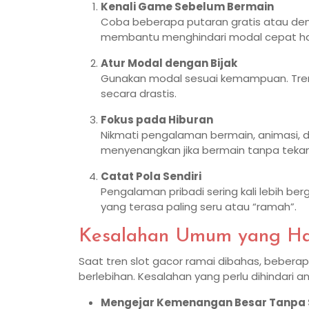
Kenali Game Sebelum Bermain
Coba beberapa putaran gratis atau demo 
membantu menghindari modal cepat ha
Atur Modal dengan Bijak
Gunakan modal sesuai kemampuan. Tren 
secara drastis.
Fokus pada Hiburan
Nikmati pengalaman bermain, animasi, da
menyenangkan jika bermain tanpa teka
Catat Pola Sendiri
Pengalaman pribadi sering kali lebih be
yang terasa paling seru atau “ramah”.
Kesalahan Umum yang Har
Saat tren slot gacor ramai dibahas, bebera
berlebihan. Kesalahan yang perlu dihindari ant
Mengejar Kemenangan Besar Tanpa 