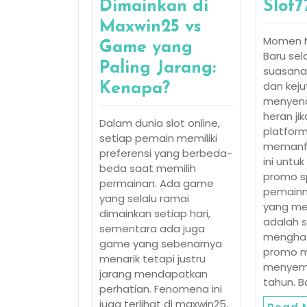
Dimainkan di
Slot7
Maxwin25 vs
Momen N
Game yang
Baru sel
Paling Jarang:
suasana 
dan kej
Kenapa?
menyena
heran ji
Dalam dunia slot online,
platform
setiap pemain memiliki
memanfa
preferensi yang berbeda-
ini untu
beda saat memilih
promo sp
permainan. Ada game
pemainn
yang selalu ramai
yang me
dimainkan setiap hari,
adalah s
sementara ada juga
menghad
game yang sebenarnya
promo m
menarik tetapi justru
menyema
jarang mendapatkan
tahun. 
perhatian. Fenomena ini
juga terlihat di maxwin25,