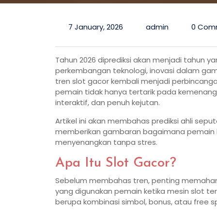
7 January, 2026
admin
0 Com
Tahun 2026 diprediksi akan menjadi tahun ya
perkembangan teknologi, inovasi dalam gam
tren slot gacor kembali menjadi perbincang
pemain tidak hanya tertarik pada kemenang
interaktif, dan penuh kejutan.
Artikel ini akan membahas prediksi ahli seput
memberikan gambaran bagaimana pemain bi
menyenangkan tanpa stres.
Apa Itu Slot Gacor?
Sebelum membahas tren, penting memahami ist
yang digunakan pemain ketika mesin slot te
berupa kombinasi simbol, bonus, atau free sp