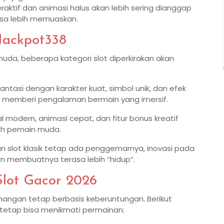
aktif dan animasi halus akan lebih sering dianggap
sa lebih memuaskan.
Jackpot338
a, beberapa kategori slot diperkirakan akan
antasi dengan karakter kuat, simbol unik, dan efek
na memberi pengalaman bermain yang imersif.
ual modern, animasi cepat, dan fitur bonus kreatif
leh pemain muda.
un slot klasik tetap ada penggemarnya, inovasi pada
kan membuatnya terasa lebih “hidup”.
lot Gacor 2026
angan tetap berbasis keberuntungan. Berikut
tetap bisa menikmati permainan: