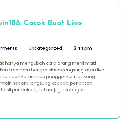
win188: Cocok Buat Live
mments
Uncategorized
3:44 pm
idak hanya mengubah cara orang menikmati
rkan tren baru berupa siaran langsung atau live
 konten dan komunitas penggemar slot yang
ain secara langsung kepada penonton.
asil permainan, tetapi juga sebagai…