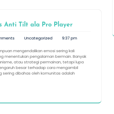
 Anti Tilt ala Pro Player
mments
Uncategorized
9:37 pm
mpuan mengendalikan emosi sering kali
yang menentukan pengalaman bermain. Banyak
nisme, atau strategi permainan, tetapi lupa
 pengaruh besar terhadap cara mengambil
g sering dibahas oleh komunitas adalah