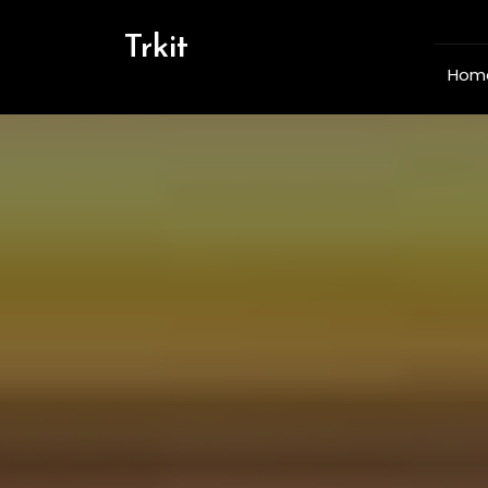
Skip
to
Trkit
content
Hom