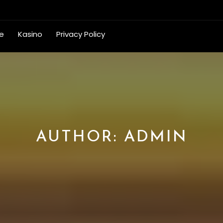
e
Kasino
Privacy Policy
AUTHOR:
ADMIN