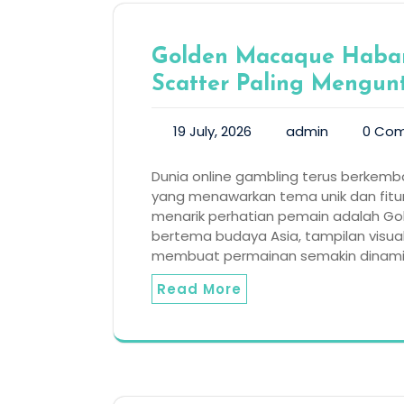
Golden Macaque Habane
Scatter Paling Mengu
19 July, 2026
admin
0 Co
Dunia online gambling terus berkem
yang menawarkan tema unik dan fitu
menarik perhatian pemain adalah G
bertema budaya Asia, tampilan visual
membuat permainan semakin dinamis
Read More