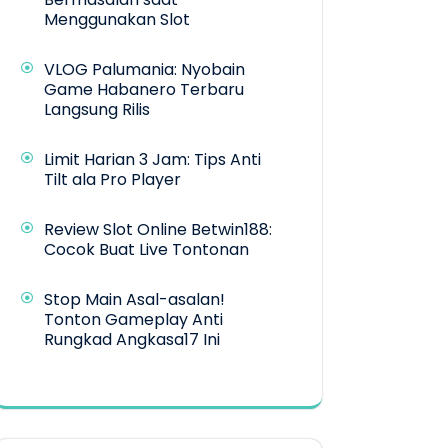
Menggunakan Slot
VLOG Palumania: Nyobain
Game Habanero Terbaru
Langsung Rilis
Limit Harian 3 Jam: Tips Anti
Tilt ala Pro Player
Review Slot Online Betwin188:
Cocok Buat Live Tontonan
Stop Main Asal-asalan!
Tonton Gameplay Anti
Rungkad Angkasa17 Ini