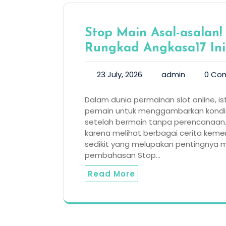
Stop Main Asal-asalan!
Rungkad Angkasa17 Ini
23 July, 2026
admin
0 Co
Dalam dunia permainan slot online, is
pemain untuk menggambarkan kondis
setelah bermain tanpa perencanaan.
karena melihat berbagai cerita keme
sedikit yang melupakan pentingnya m
pembahasan Stop…
Read More