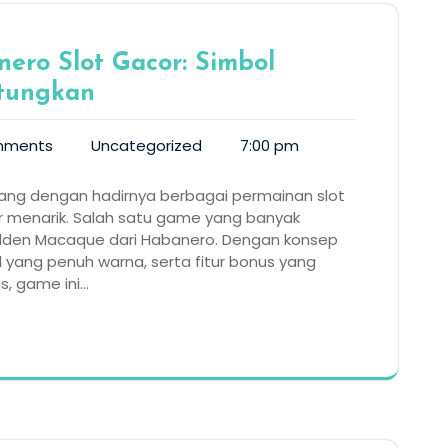
ro Slot Gacor: Simbol
ntungkan
mments
Uncategorized
7:00 pm
bang dengan hadirnya berbagai permainan slot
r menarik. Salah satu game yang banyak
olden Macaque dari Habanero. Dengan konsep
 yang penuh warna, serta fitur bonus yang
, game ini…