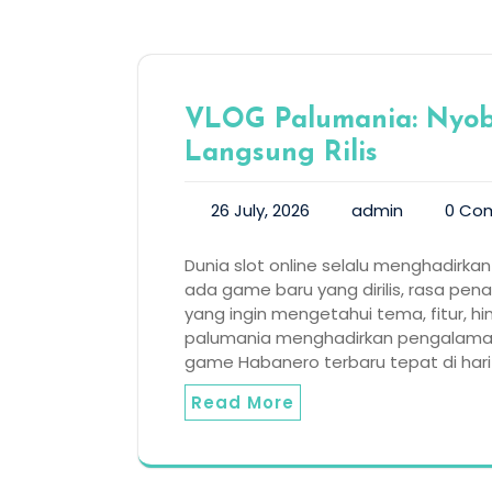
VLOG Palumania: Nyob
Langsung Rilis
26 July, 2026
admin
0 Co
Dunia slot online selalu menghadirka
ada game baru yang dirilis, rasa pe
yang ingin mengetahui tema, fitur, hi
palumania menghadirkan pengalama
game Habanero terbaru tepat di hari 
Read More