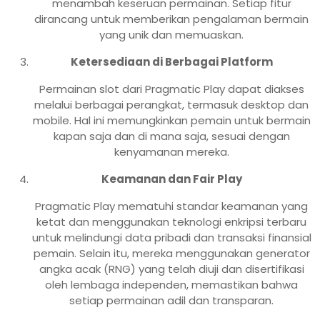
menambah keseruan permainan. Setiap fitur
dirancang untuk memberikan pengalaman bermain
yang unik dan memuaskan.
Ketersediaan di Berbagai Platform
Permainan slot dari Pragmatic Play dapat diakses
melalui berbagai perangkat, termasuk desktop dan
mobile. Hal ini memungkinkan pemain untuk bermain
kapan saja dan di mana saja, sesuai dengan
kenyamanan mereka.
Keamanan dan Fair Play
Pragmatic Play mematuhi standar keamanan yang
ketat dan menggunakan teknologi enkripsi terbaru
untuk melindungi data pribadi dan transaksi finansial
pemain. Selain itu, mereka menggunakan generator
angka acak (RNG) yang telah diuji dan disertifikasi
oleh lembaga independen, memastikan bahwa
setiap permainan adil dan transparan.