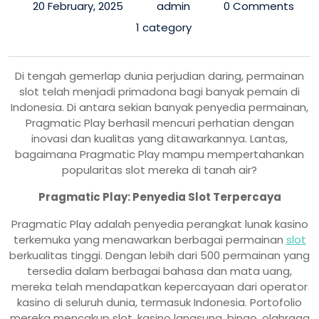
20 February, 2025
admin
0 Comments
1 category
Di tengah gemerlap dunia perjudian daring, permainan
slot telah menjadi primadona bagi banyak pemain di
Indonesia. Di antara sekian banyak penyedia permainan,
Pragmatic Play berhasil mencuri perhatian dengan
inovasi dan kualitas yang ditawarkannya. Lantas,
bagaimana Pragmatic Play mampu mempertahankan
popularitas slot mereka di tanah air?
Pragmatic Play: Penyedia Slot Terpercaya
Pragmatic Play adalah penyedia perangkat lunak kasino
terkemuka yang menawarkan berbagai permainan
slot
berkualitas tinggi. Dengan lebih dari 500 permainan yang
tersedia dalam berbagai bahasa dan mata uang,
mereka telah mendapatkan kepercayaan dari operator
kasino di seluruh dunia, termasuk Indonesia. Portofolio
mereka mencakup slot, kasino langsung, bingo, olahraga