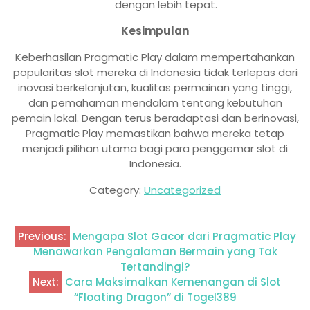
dengan lebih tepat.
Kesimpulan
Keberhasilan Pragmatic Play dalam mempertahankan
popularitas slot mereka di Indonesia tidak terlepas dari
inovasi berkelanjutan, kualitas permainan yang tinggi,
dan pemahaman mendalam tentang kebutuhan
pemain lokal. Dengan terus beradaptasi dan berinovasi,
Pragmatic Play memastikan bahwa mereka tetap
menjadi pilihan utama bagi para penggemar slot di
Indonesia.
Category:
Uncategorized
Previous:
Mengapa Slot Gacor dari Pragmatic Play
Post
Menawarkan Pengalaman Bermain yang Tak
navigation
Tertandingi?
Next:
Cara Maksimalkan Kemenangan di Slot
“Floating Dragon” di Togel389