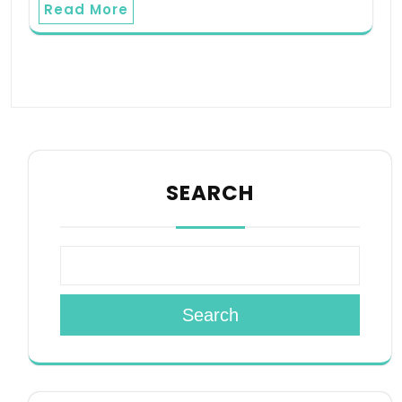
Read More
SEARCH
Search