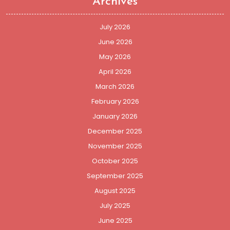
Archives
July 2026
June 2026
May 2026
April 2026
March 2026
February 2026
January 2026
December 2025
November 2025
October 2025
September 2025
August 2025
July 2025
June 2025