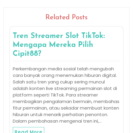
Related Posts
Tren Streamer Slot TikTok:
Mengapa Mereka Pilih
Cipit88?
Perkembangan media sosial telah mengubah
cara banyak orang menemukan hiburan digital.
Salah satu tren yang cukup sering muncul
adalah konten live streaming permainan slot di
platform seperti TikTok. Para streamer
membagikan pengalaman bermain, membahas
fitur permainan, atau sekadar membuat konten
hiburan untuk menarik perhatian penonton.
Dalam pembahasan mengenai tren ini,…
Read More