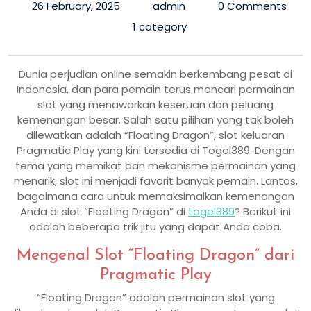
26 February, 2025
admin
0 Comments
1 category
Dunia perjudian online semakin berkembang pesat di
Indonesia, dan para pemain terus mencari permainan
slot yang menawarkan keseruan dan peluang
kemenangan besar. Salah satu pilihan yang tak boleh
dilewatkan adalah “Floating Dragon”, slot keluaran
Pragmatic Play yang kini tersedia di Togel389. Dengan
tema yang memikat dan mekanisme permainan yang
menarik, slot ini menjadi favorit banyak pemain. Lantas,
bagaimana cara untuk memaksimalkan kemenangan
Anda di slot “Floating Dragon” di
togel389
? Berikut ini
adalah beberapa trik jitu yang dapat Anda coba.
Mengenal Slot “Floating Dragon” dari
Pragmatic Play
“Floating Dragon” adalah permainan slot yang