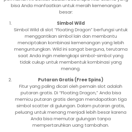
bisa Anda manfaatkan untuk meraih kemenangan
besar:
Simbol Wild
Simbol Wild di slot “Floating Dragon” berfungsi untuk
menggantikan simbol lain dan membantu
menciptakan kombinasi kemenangan yang lebih
menguntungkan. Wild ini sangat berguna, terutama
saat Anda ingin melengkapi simbol-simbol yang
tidak cukup untuk membentuk kombinasi yang
menang.
Putaran Gratis (Free Spins)
Fitur yang paling dicari oleh pemain slot adalah
putaran gratis. Di “Floating Dragon,” Anda bisa
memicu putaran gratis dengan mendapatkan tiga
simbol scatter di gulungan. Dalam putaran gratis,
peluang untuk menang menjadi lebih besar karena
Anda bisa memutar gulungan tanpa
mempertaruhkan uang tambahan.