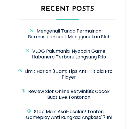
RECENT POSTS
Mengenali Tanda Permainan
Bermasalah saat Menggunakan Slot
VLOG Palumania: Nyobain Game
Habanero Terbaru Langsung Rilis
Limit Harian 3 Jam: Tips Anti Tilt ala Pro
Player
Review Slot Online Betwin188: Cocok
Buat Live Tontonan
Stop Main Asal-asalan! Tonton
Gameplay Anti Rungkad Angkasa17 Ini