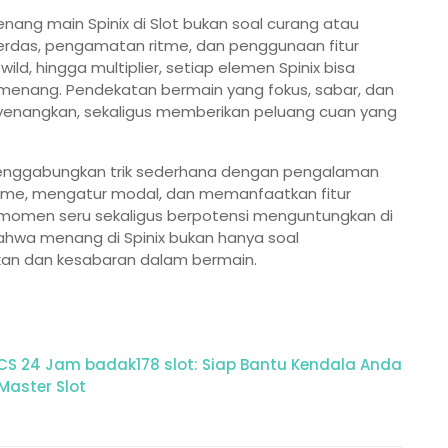
nang main Spinix di Slot bukan soal curang atau
cerdas, pengamatan ritme, dan penggunaan fitur
ild, hingga multiplier, setiap elemen Spinix bisa
menang. Pendekatan bermain yang fokus, sabar, dan
enangkan, sekaligus memberikan peluang cuan yang
 menggabungkan trik sederhana dengan pengalaman
tme, mengatur modal, dan memanfaatkan fitur
di momen seru sekaligus berpotensi menguntungkan di
 bahwa menang di Spinix bukan hanya soal
ikan dan kesabaran dalam bermain.
S 24 Jam badak178 slot: Siap Bantu Kendala Anda
Master Slot