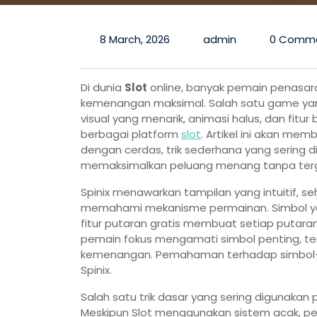
8 March, 2026
admin
0 Comm
Di dunia
Slot
online, banyak pemain penasara
kemenangan maksimal. Salah satu game yang
visual yang menarik, animasi halus, dan fitur
berbagai platform
slot
. Artikel ini akan mem
dengan cerdas, trik sederhana yang serin
memaksimalkan peluang menang tanpa ter
Spinix menawarkan tampilan yang intuitif, 
memahami mekanisme permainan. Simbol ya
fitur putaran gratis membuat setiap putara
pemain fokus mengamati simbol penting, term
kemenangan. Pemahaman terhadap simbol-si
Spinix.
Salah satu trik dasar yang sering digunaka
Meskipun Slot menggunakan sistem acak, 