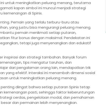
ni untuk meningkatkan peluang menang, terutama
ngamati kapan simbol ini muncul menjadi strategi
u kemenangan di Spinix.
enting. Pemain yang terlalu terburu-buru atau
ebihan, yang justru bisa mengurangi peluang menang.
embantu pemain menikmati setiap putaran,
kan fitur bonus dengan maksimal. Pendekatan ini
negangkan, tetapi juga menyenangkan dan edukatif
r inspirasi dan strategi tambahan. Banyak forum
emenangan, tips mengatur taruhan, dan
ajar dari pengalaman orang lain, mendapatkan trik
 yang efektif. Interaksi ini menambah dimensi sosial
wasan untuk meningkatkan peluang menang.
, penting diingat bahwa setiap putaran Spinix tetap
an kemenangan pasti, sehingga faktor keberuntungan
strategi cerdas, pengelolaan modal, dan pemahaman
h besar dan permainan lebih menyenangkan.