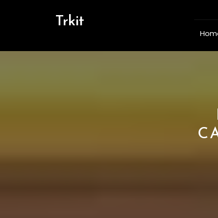
Skip
to
Trkit
content
Hom
C