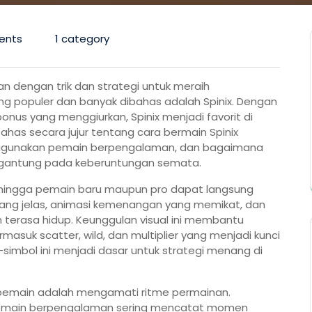
ents
1 category
n dengan trik dan strategi untuk meraih
 populer dan banyak dibahas adalah Spinix. Dengan
 bonus yang menggiurkan, Spinix menjadi favorit di
bahas secara jujur tentang cara bermain Spinix
g digunakan pemain berpengalaman, dan bagaimana
gantung pada keberuntungan semata.
sehingga pemain baru maupun pro dapat langsung
ng jelas, animasi kemenangan yang memikat, dan
n terasa hidup. Keunggulan visual ini membantu
asuk scatter, wild, dan multiplier yang menjadi kunci
mbol ini menjadi dasar untuk strategi menang di
n pemain adalah mengamati ritme permainan.
pemain berpengalaman sering mencatat momen