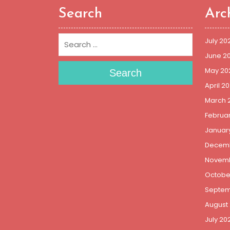
Search
Arc
July 20
June 2
May 20
Search
April 2
March 
Februa
Januar
Decemb
Novemb
Octobe
Septem
August
July 20