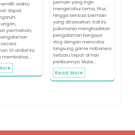
pemain yang ingin
emilih waktu
mengetahui tema, fitur,
pat dapat
hingga sensasi bermain
garuhi
yang ditawarkan. Kali ini,
tungan,
palumania menghadirkan
ran permainan,
pengalaman bergaya
 pengalaman
vlog dengan mencoba
 secara
langsung game Habanero
an. Di artikel ini,
terbaru tepat di hari
an membahas…
perilisannya. Mulai…
More
Read More