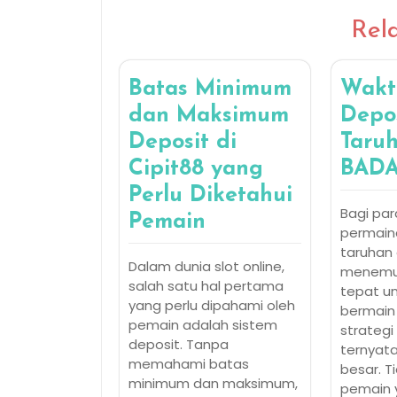
Rel
Batas Minimum
Wakt
dan Maksimum
Depo
Deposit di
Taruh
Cipit88 yang
BADA
Perlu Diketahui
Bagi pa
Pemain
permain
taruhan 
Dalam dunia slot online,
menemu
salah satu hal pertama
tepat u
yang perlu dipahami oleh
bermain
pemain adalah sistem
strategi
deposit. Tanpa
ternyat
memahami batas
besar. Ti
minimum dan maksimum,
pemain 