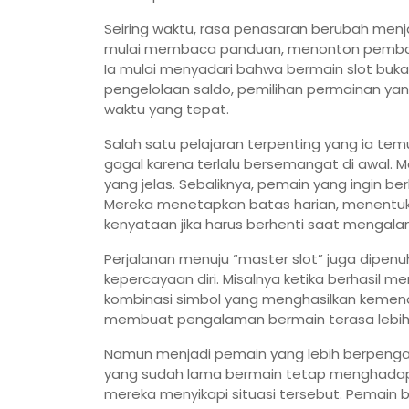
Seiring waktu, rasa penasaran berubah menjad
mulai membaca panduan, menonton pembaha
Ia mulai menyadari bahwa bermain slot buk
pengelolaan saldo, pemilihan permainan ya
waktu yang tepat.
Salah satu pelajaran terpenting yang ia t
gagal karena terlalu bersemangat di awal
yang jelas. Sebaliknya, pemain yang ingin be
Mereka menetapkan batas harian, menentu
kenyataan jika harus berhenti saat mengala
Perjalanan menuju “master slot” juga di
kepercayaan diri. Misalnya ketika berhasil 
kombinasi simbol yang menghasilkan kemenan
membuat pengalaman bermain terasa lebih se
Namun menjadi pemain yang lebih berpengal
yang sudah lama bermain tetap menghadapi
mereka menyikapi situasi tersebut. Pemain 