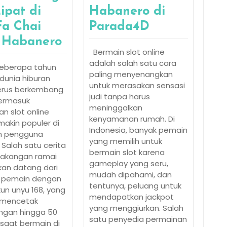
ipat di
Habanero di
Fa Chai
Parada4D
 Habanero
Bermain slot online
adalah salah satu cara
eberapa tahun
paling menyenangkan
, dunia hiburan
untuk merasakan sensasi
terus berkembang
judi tanpa harus
termasuk
meninggalkan
n slot online
kenyamanan rumah. Di
akin populer di
Indonesia, banyak pemain
n pengguna
yang memilih untuk
. Salah satu cerita
bermain slot karena
lakangan ramai
gameplay yang seru,
kan datang dari
mudah dipahami, dan
 pemain dengan
tentunya, peluang untuk
un unyu 168, yang
mendapatkan jackpot
l mencetak
yang menggiurkan. Salah
gan hingga 50
satu penyedia permainan
t saat bermain di