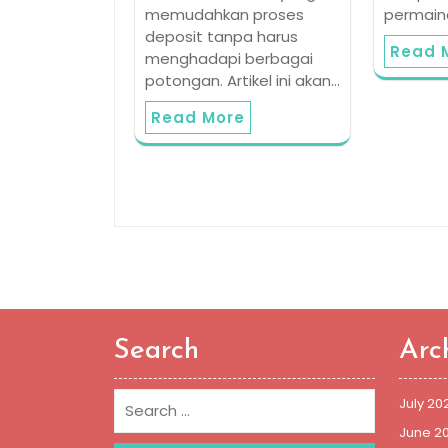
memudahkan proses
permain
deposit tanpa harus
Read 
menghadapi berbagai
potongan. Artikel ini akan…
Read More
Search
Arc
July 20
June 2