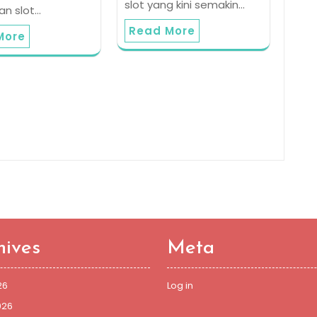
slot yang kini semakin…
an slot…
Read More
More
hives
Meta
26
Log in
026