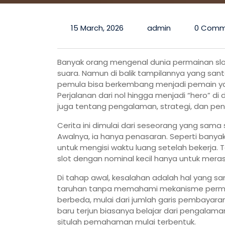
15 March, 2026
admin
0 Comm
Banyak orang mengenal dunia permainan sl
suara. Namun di balik tampilannya yang san
pemula bisa berkembang menjadi pemain y
Perjalanan dari nol hingga menjadi “hero” di
juga tentang pengalaman, strategi, dan pen
Cerita ini dimulai dari seseorang yang sama
Awalnya, ia hanya penasaran. Seperti banyak 
untuk mengisi waktu luang setelah bekerja
slot dengan nominal kecil hanya untuk mera
Di tahap awal, kesalahan adalah hal yang s
taruhan tanpa memahami mekanisme permainan
berbeda, mulai dari jumlah garis pembayaran,
baru terjun biasanya belajar dari pengalama
situlah pemahaman mulai terbentuk.