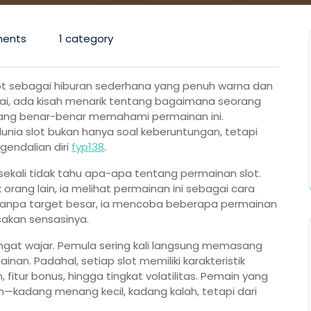
ents
1 category
ot sebagai hiburan sederhana yang penuh warna dan
tai, ada kisah menarik tentang bagaimana seorang
ang benar-benar memahami permainan ini.
 dunia slot bukan hanya soal keberuntungan, tetapi
gendalian diri
fyp138
.
 sekali tidak tahu apa-apa tentang permainan slot.
orang lain, ia melihat permainan ini sebagai cara
. Tanpa target besar, ia mencoba beberapa permainan
sakan sensasinya.
angat wajar. Pemula sering kali langsung memasang
. Padahal, setiap slot memiliki karakteristik
 fitur bonus, hingga tingkat volatilitas. Pemain yang
n—kadang menang kecil, kadang kalah, tetapi dari