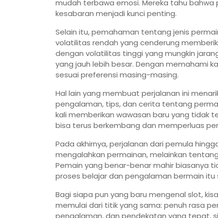
mudah terbawa emosi. Mereka tahu bahwa pe
kesabaran menjadi kunci penting.
Selain itu, pemahaman tentang jenis perma
volatilitas rendah yang cenderung memberika
dengan volatilitas tinggi yang mungkin jaran
yang jauh lebih besar. Dengan memahami ka
sesuai preferensi masing-masing.
Hal lain yang membuat perjalanan ini menar
pengalaman, tips, dan cerita tentang permai
kali memberikan wawasan baru yang tidak ter
bisa terus berkembang dan memperluas pe
Pada akhirnya, perjalanan dari pemula hingga
mengalahkan permainan, melainkan tentan
Pemain yang benar-benar mahir biasanya ti
proses belajar dan pengalaman bermain itu s
Bagi siapa pun yang baru mengenal slot, kisa
memulai dari titik yang sama: penuh rasa p
pengalaman, dan pendekatan yang tepat, s