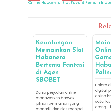
Online Habanero: Slot Favorit Pemain Indo
navigation
Rel
Keuntungan
Main 
Memainkan Slot
Onlin
Habanero
Game
Bertema Fantasi
Haba
di Agen
Palin
SBOBET
Dalam d
digital,
Dunia perjudian online
online k
menawarkan banyak
satu fav
pilihan permainan yang
orang. T
menarik, dan slot menjadi