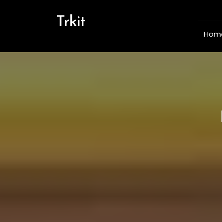
Skip
to
Trkit
content
Hom