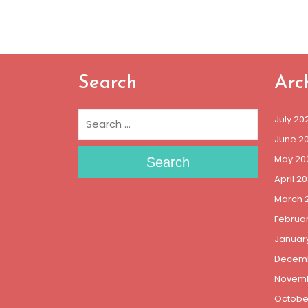
Search
Arc
July 20
June 2
May 20
Search
April 2
March 
Februa
Januar
Decemb
Novemb
Octobe