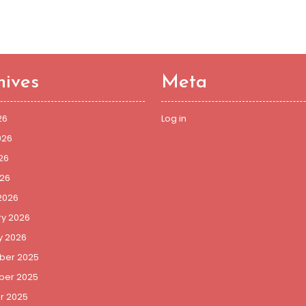
hives
Meta
26
Log in
026
26
026
2026
ry 2026
y 2026
er 2025
er 2025
r 2025