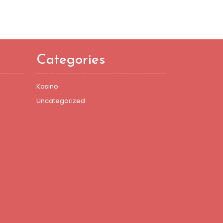
Categories
Kasino
Uncategorized