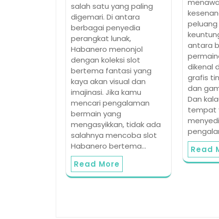
menawa
salah satu yang paling
kesenang
digemari. Di antara
peluang
berbagai penyedia
keuntung
perangkat lunak,
antara 
Habanero menonjol
permain
dengan koleksi slot
dikenal 
bertema fantasi yang
grafis ti
kaya akan visual dan
dan gam
imajinasi. Jika kamu
Dan kal
mencari pengalaman
tempat 
bermain yang
menyed
mengasyikkan, tidak ada
pengal
salahnya mencoba slot
Habanero bertema…
Read 
Read More