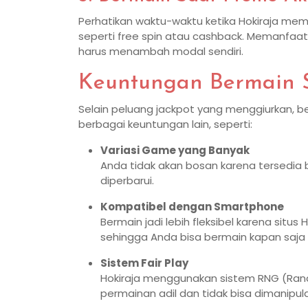
Perhatikan waktu-waktu ketika Hokiraja me
seperti free spin atau cashback. Memanfaa
harus menambah modal sendiri.
Keuntungan Bermain S
Selain peluang jackpot yang menggiurkan, b
berbagai keuntungan lain, seperti:
Variasi Game yang Banyak
Anda tidak akan bosan karena tersedia 
diperbarui.
Kompatibel dengan Smartphone
Bermain jadi lebih fleksibel karena situ
sehingga Anda bisa bermain kapan saja 
Sistem Fair Play
Hokiraja menggunakan sistem RNG (Ran
permainan adil dan tidak bisa dimanipula