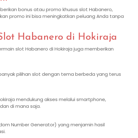
mberikan bonus atau promo khusus slot Habanero,
tkan promo ini bisa meningkatkan peluang Anda tanpa
lot Habanero di Hokiraja
ermain slot Habanero di Hokiraja juga memberikan
banyak pilihan slot dengan tema berbeda yang terus
s Hokiraja mendukung akses melalui smartphone,
dan di mana saja.
dom Number Generator) yang menjamin hasil
si.