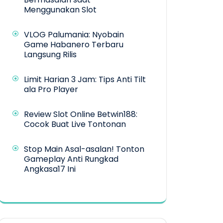
Menggunakan Slot
VLOG Palumania: Nyobain
Game Habanero Terbaru
Langsung Rilis
Limit Harian 3 Jam: Tips Anti Tilt
ala Pro Player
Review Slot Online Betwin188:
Cocok Buat Live Tontonan
Stop Main Asal-asalan! Tonton
Gameplay Anti Rungkad
Angkasa17 Ini