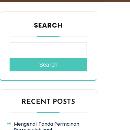
SEARCH
Search
RECENT POSTS
Mengenali Tanda Permainan
Bermasalah saat