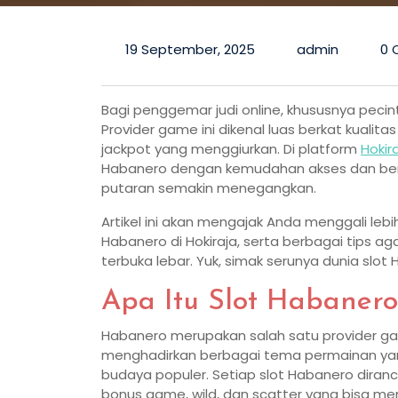
19 September, 2025
admin
0 
Bagi penggemar judi online, khususnya pecin
Provider game ini dikenal luas berkat kuali
jackpot yang menggiurkan. Di platform
Hokir
Habanero dengan kemudahan akses dan be
putaran semakin menegangkan.
Artikel ini akan mengajak Anda menggali le
Habanero di Hokiraja, serta berbagai tips 
terbuka lebar. Yuk, simak serunya dunia slot 
Apa Itu Slot Habanero
Habanero merupakan salah satu provider game
menghadirkan berbagai tema permainan yang 
budaya populer. Setiap slot Habanero diranca
bonus game, wild, dan scatter yang bisa m