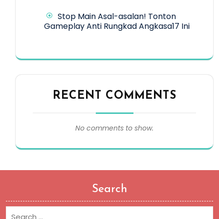
Stop Main Asal-asalan! Tonton
Gameplay Anti Rungkad Angkasa17 Ini
RECENT COMMENTS
No comments to show.
Search