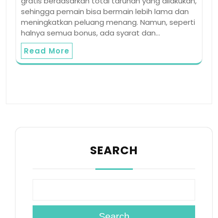
gratis berdasarkan total taruhan yang dilakukan,
sehingga pemain bisa bermain lebih lama dan
meningkatkan peluang menang. Namun, seperti
halnya semua bonus, ada syarat dan…
Read More
SEARCH
Search