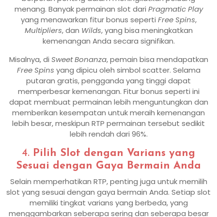
menang. Banyak permainan slot dari
Pragmatic Play
yang menawarkan fitur bonus seperti
Free Spins
,
Multipliers
, dan
Wilds
, yang bisa meningkatkan
kemenangan Anda secara signifikan.
Misalnya, di
Sweet Bonanza
, pemain bisa mendapatkan
Free Spins
yang dipicu oleh simbol scatter. Selama
putaran gratis, pengganda yang tinggi dapat
memperbesar kemenangan. Fitur bonus seperti ini
dapat membuat permainan lebih menguntungkan dan
memberikan kesempatan untuk meraih kemenangan
lebih besar, meskipun RTP permainan tersebut sedikit
lebih rendah dari 96%.
4.
Pilih Slot dengan Varians yang
Sesuai dengan Gaya Bermain Anda
Selain memperhatikan RTP, penting juga untuk memilih
slot yang sesuai dengan gaya bermain Anda. Setiap slot
memiliki tingkat varians yang berbeda, yang
menggambarkan seberapa sering dan seberapa besar