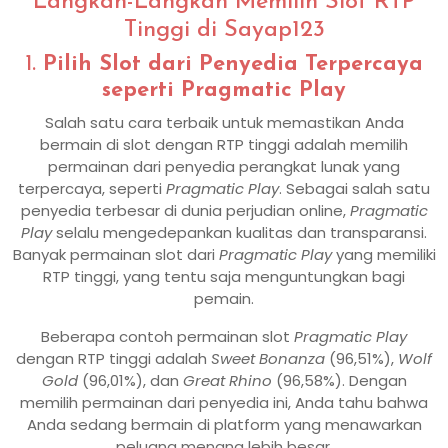
Langkah-Langkah Memilih Slot RTP
Tinggi di Sayap123
1.
Pilih Slot dari Penyedia Terpercaya
seperti Pragmatic Play
Salah satu cara terbaik untuk memastikan Anda
bermain di slot dengan RTP tinggi adalah memilih
permainan dari penyedia perangkat lunak yang
terpercaya, seperti
Pragmatic Play
. Sebagai salah satu
penyedia terbesar di dunia perjudian online,
Pragmatic
Play
selalu mengedepankan kualitas dan transparansi.
Banyak permainan slot dari
Pragmatic Play
yang memiliki
RTP tinggi, yang tentu saja menguntungkan bagi
pemain.
Beberapa contoh permainan slot
Pragmatic Play
dengan RTP tinggi adalah
Sweet Bonanza
(96,51%),
Wolf
Gold
(96,01%), dan
Great Rhino
(96,58%). Dengan
memilih permainan dari penyedia ini, Anda tahu bahwa
Anda sedang bermain di platform yang menawarkan
peluang menang lebih besar.