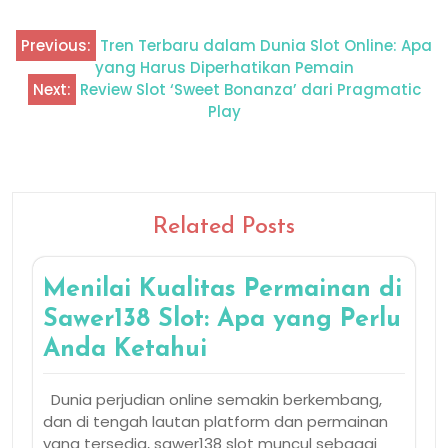
Previous:
Tren Terbaru dalam Dunia Slot Online: Apa
Post
yang Harus Diperhatikan Pemain
navigation
Next:
Review Slot ‘Sweet Bonanza’ dari Pragmatic
Play
Related Posts
Menilai Kualitas Permainan di
Sawer138 Slot: Apa yang Perlu
Anda Ketahui
Dunia perjudian online semakin berkembang,
dan di tengah lautan platform dan permainan
yang tersedia, sawer138 slot muncul sebagai