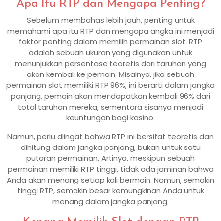
Apa Itu RTP dan Mengapa Penting?
Sebelum membahas lebih jauh, penting untuk
memahami apa itu RTP dan mengapa angka ini menjadi
faktor penting dalam memilih permainan slot. RTP
adalah sebuah ukuran yang digunakan untuk
menunjukkan persentase teoretis dari taruhan yang
akan kembali ke pemain. Misalnya, jika sebuah
permainan slot memiliki RTP 96%, ini berarti dalam jangka
panjang, pemain akan mendapatkan kembali 96% dari
total taruhan mereka, sementara sisanya menjadi
keuntungan bagi kasino.
Namun, perlu diingat bahwa RTP ini bersifat teoretis dan
dihitung dalam jangka panjang, bukan untuk satu
putaran permainan. Artinya, meskipun sebuah
permainan memiliki RTP tinggi, tidak ada jaminan bahwa
Anda akan menang setiap kali bermain. Namun, semakin
tinggi RTP, semakin besar kemungkinan Anda untuk
menang dalam jangka panjang.