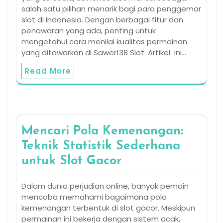
salah satu pilihan menarik bagi para penggemar
slot di Indonesia. Dengan berbagai fitur dan
penawaran yang ada, penting untuk
mengetahui cara menilai kualitas permainan
yang ditawarkan di Sawer138 Slot. Artikel ini…
Read More
Mencari Pola Kemenangan:
Teknik Statistik Sederhana
untuk Slot Gacor
Dalam dunia perjudian online, banyak pemain
mencoba memahami bagaimana pola
kemenangan terbentuk di slot gacor. Meskipun
permainan ini bekerja dengan sistem acak,