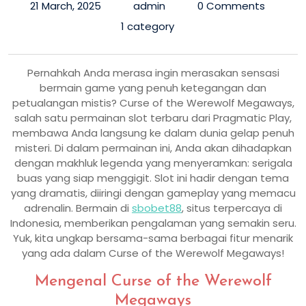
21 March, 2025
admin
0 Comments
1 category
Pernahkah Anda merasa ingin merasakan sensasi
bermain game yang penuh ketegangan dan
petualangan mistis? Curse of the Werewolf Megaways,
salah satu permainan slot terbaru dari Pragmatic Play,
membawa Anda langsung ke dalam dunia gelap penuh
misteri. Di dalam permainan ini, Anda akan dihadapkan
dengan makhluk legenda yang menyeramkan: serigala
buas yang siap menggigit. Slot ini hadir dengan tema
yang dramatis, diiringi dengan gameplay yang memacu
adrenalin. Bermain di
sbobet88
, situs terpercaya di
Indonesia, memberikan pengalaman yang semakin seru.
Yuk, kita ungkap bersama-sama berbagai fitur menarik
yang ada dalam Curse of the Werewolf Megaways!
Mengenal Curse of the Werewolf
Megaways