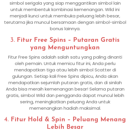
simbol serigala yang siap menggantikan simbol lain
untuk membentuk kombinasi kemenangan. Wild ini
menjadi kunci untuk membuka peluang lebih besar,
terutama jika muncul bersamaan dengan simbol-simbol
bonus lainnya.
3.
Fitur Free Spins – Putaran Gratis
yang Menguntungkan
Fitur Free Spins adalah salah satu yang paling dinanti
oleh pemain. Untuk memicu fitur ini, Anda perlu
mendapatkan tiga atau lebih simbol Scatter di
gulungan. Setiap kali Free Spins dipicu, Anda akan
mendapatkan sejumlah putaran gratis, dan di sinilah
Anda bisa meraih kemenangan besar! Selama putaran
gratis, simbol Wild dan pengganda dapat muncul lebih
sering, meningkatkan peluang Anda untuk
memenangkan hadiah maksimal.
4.
Fitur Hold & Spin – Peluang Menang
Lebih Besar