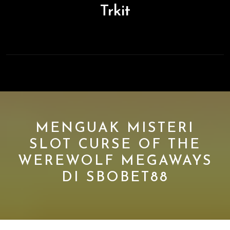
Skip
Trkit
to
content
Open
Button
MENGUAK MISTERI
SLOT CURSE OF THE
WEREWOLF MEGAWAYS
DI SBOBET88