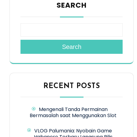
SEARCH
Search
RECENT POSTS
Mengenali Tanda Permainan
Bermasalah saat Menggunakan Slot
VLOG Palumania: Nyobain Game
Habanero Terbaru Langsung Rilis