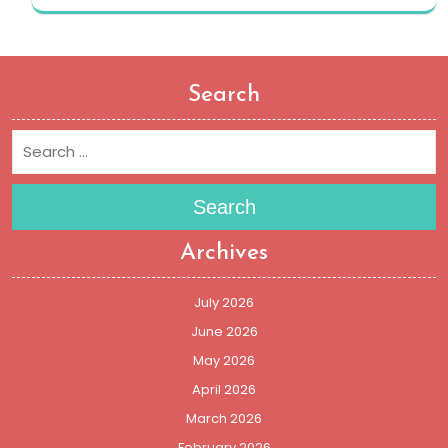
Search
Search
Archives
July 2026
June 2026
May 2026
April 2026
March 2026
February 2026