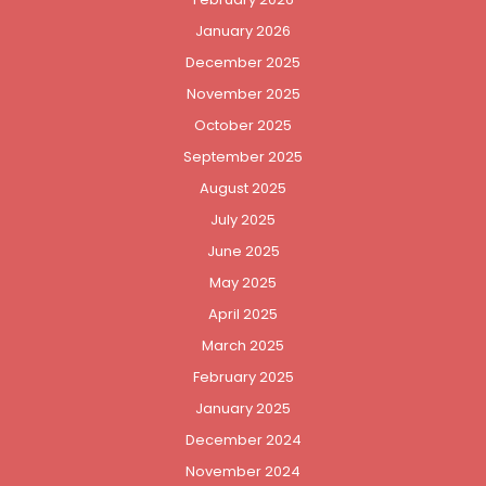
January 2026
December 2025
November 2025
October 2025
September 2025
August 2025
July 2025
June 2025
May 2025
April 2025
March 2025
February 2025
January 2025
December 2024
November 2024