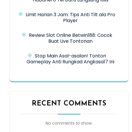
Limit Harian 3 Jam: Tips Anti Tilt ala Pro
Player
Review Slot Online Betwin188: Cocok
Buat Live Tontonan
Stop Main Asal-asalan! Tonton
Gameplay Anti Rungkad Angkasa17 Ini
RECENT COMMENTS
No comments to show.