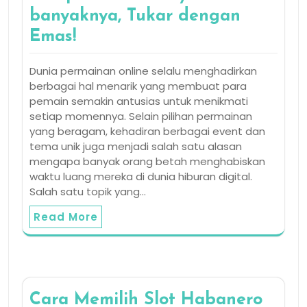
banyaknya, Tukar dengan
Emas!
Dunia permainan online selalu menghadirkan
berbagai hal menarik yang membuat para
pemain semakin antusias untuk menikmati
setiap momennya. Selain pilihan permainan
yang beragam, kehadiran berbagai event dan
tema unik juga menjadi salah satu alasan
mengapa banyak orang betah menghabiskan
waktu luang mereka di dunia hiburan digital.
Salah satu topik yang…
Read More
Cara Memilih Slot Habanero