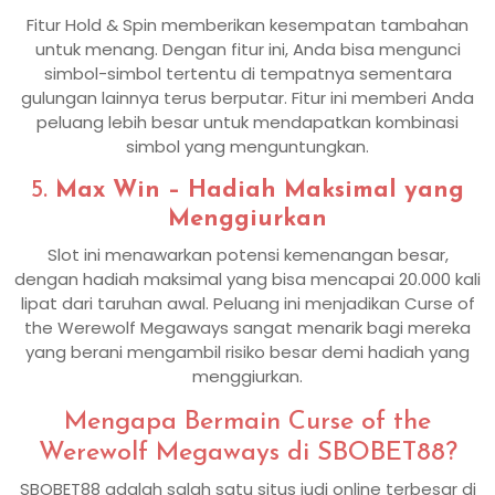
Fitur Hold & Spin memberikan kesempatan tambahan
untuk menang. Dengan fitur ini, Anda bisa mengunci
simbol-simbol tertentu di tempatnya sementara
gulungan lainnya terus berputar. Fitur ini memberi Anda
peluang lebih besar untuk mendapatkan kombinasi
simbol yang menguntungkan.
5.
Max Win – Hadiah Maksimal yang
Menggiurkan
Slot ini menawarkan potensi kemenangan besar,
dengan hadiah maksimal yang bisa mencapai 20.000 kali
lipat dari taruhan awal. Peluang ini menjadikan Curse of
the Werewolf Megaways sangat menarik bagi mereka
yang berani mengambil risiko besar demi hadiah yang
menggiurkan.
Mengapa Bermain Curse of the
Werewolf Megaways di SBOBET88?
SBOBET88 adalah salah satu situs judi online terbesar di