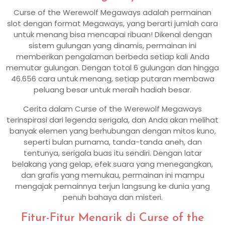
Curse of the Werewolf Megaways adalah permainan
slot dengan format Megaways, yang berarti jumlah cara
untuk menang bisa mencapai ribuan! Dikenal dengan
sistem gulungan yang dinamis, permainan ini
memberikan pengalaman berbeda setiap kali Anda
memutar gulungan. Dengan total 6 gulungan dan hingga
46.656 cara untuk menang, setiap putaran membawa
peluang besar untuk meraih hadiah besar.
Cerita dalam Curse of the Werewolf Megaways
terinspirasi dari legenda serigala, dan Anda akan melihat
banyak elemen yang berhubungan dengan mitos kuno,
seperti bulan purnama, tanda-tanda aneh, dan
tentunya, serigala buas itu sendiri. Dengan latar
belakang yang gelap, efek suara yang menegangkan,
dan grafis yang memukau, permainan ini mampu
mengajak pemainnya terjun langsung ke dunia yang
penuh bahaya dan misteri.
Fitur-Fitur Menarik di Curse of the