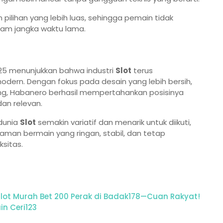
 pilihan yang lebih luas, sehingga pemain tidak
am jangka waktu lama.
25 menunjukkan bahwa industri
Slot
terus
ern. Dengan fokus pada desain yang lebih bersih,
ng,
Habanero
berhasil mempertahankan posisinya
dan relevan.
dunia
Slot
semakin variatif dan menarik untuk diikuti,
man bermain yang ringan, stabil, dan tetap
sitas.
ot Murah Bet 200 Perak di Badak178—Cuan Rakyat!
n Ceri123