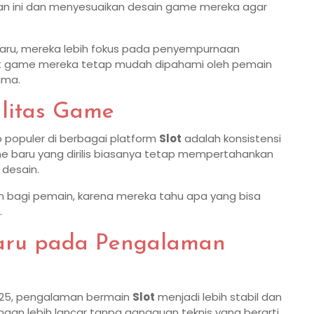
an ini dan menyesuaikan desain game mereka agar
 baru, mereka lebih fokus pada penyempurnaan
at game mereka tetap mudah dipahami oleh pemain
ama.
alitas Game
 populer di berbagai platform
Slot
adalah konsistensi
e baru yang dirilis biasanya tetap mempertahankan
desain.
n bagi pemain, karena mereka tahu apa yang bisa
.
aru pada Pengalaman
2025, pengalaman bermain
Slot
menjadi lebih stabil dan
n lebih lancar tanpa gangguan teknis yang berarti.