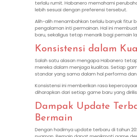
terlalu rumit. Habanero memahami perubah
lebih sesuai dengan preferensi tersebut.
Alih-alih menambahkan terlalu banyak fitur
pengalaman inti permainan. Hal ini membu
baru, sekaligus tetap menarik bagi pemain l
Konsistensi dalam Ku
Salah satu alasan mengapa
Habanero
tetap
mereka dalam menjaga kualitas. Setiap gam
standar yang sama dalam hal performa dan 
Konsistensi ini memberikan rasa kepercayaa
diharapkan dari setiap game baru yang dirilis
Dampak Update Terb
Bermain
Dengan hadirnya update terbaru di tahun 
nyaman. Pemain dapat menikmati game denga