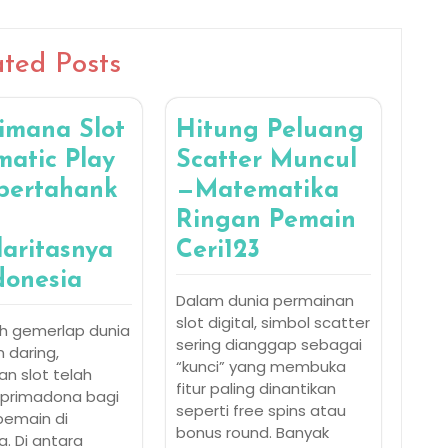
ated Posts
imana Slot
Hitung Peluang
matic Play
Scatter Muncul
ertahank
—Matematika
Ringan Pemain
aritasnya
Ceri123
donesia
Dalam dunia permainan
slot digital, simbol scatter
ah gemerlap dunia
sering dianggap sebagai
n daring,
“kunci” yang membuka
n slot telah
fitur paling dinantikan
 primadona bagi
seperti free spins atau
pemain di
bonus round. Banyak
a. Di antara