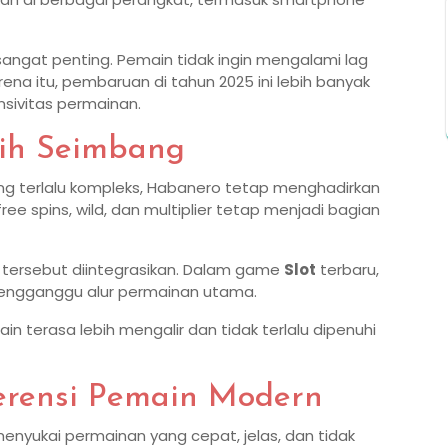
 sangat penting. Pemain tidak ingin mengalami lag
ena itu, pembaruan di tahun 2025 ini lebih banyak
nsivitas permainan.
bih Seimbang
ng terlalu kompleks, Habanero tetap menghadirkan
free spins, wild, dan multiplier tetap menjadi bagian
tersebut diintegrasikan. Dalam game
Slot
terbaru,
ak mengganggu alur permainan utama.
terasa lebih mengalir dan tidak terlalu dipenuhi
erensi Pemain Modern
enyukai permainan yang cepat, jelas, dan tidak