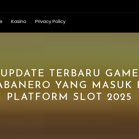
e
Kasino
Privacy Policy
UPDATE TERBARU GAME
ABANERO YANG MASUK 
PLATFORM SLOT 2025