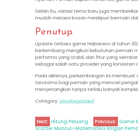
Selain itu, variasi tema baru juga memberikan
mudah merasa bosan meskipun bermain dal
Penutup
Update terbaru game Habanero di tahun 20
berkembang mengikuti kebutuhan pemain mod
performa yang stabil, dan fitur yang seimba
sebagai salah satu provider yang konsisten 
Pada akhirnya, perkembangan ini membuat 
terutama bagi pemain yang mencari pengala
menyenangkan tanpa terlalu banyak komplek
Category:
Uncategorized
Next:
Hitung Peluang
Previous:
Game Sl
Post
Scatter Muncul—Matematika Ringan Pemai
navigation