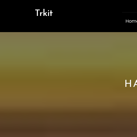
Skip
to
Trkit
content
Hom
H