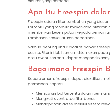
hiburan yang berbeda.
Apa Itu Freespin dal
Freespin adalah fitur tambahan yang biasa
tertentu yang memiliki mekanisme putaran o
memberikan kesempatan kepada pemain unt
tambahan sesuai aturan permainan.
Namun, penting untuk dicatat bahwa freespin
casino. Fitur ini lebih umum ditemukan pad
atau event tertentu dapat menghadirkannya
Bagaimana Freespin B
Secara umum, freespin dapat diaktifkan me
permainan, seperti:
Memicu simbol tertentu dalam permain
Mengikuti event atau fitur bonus
Mendapatkan akses melalui sistem rewa