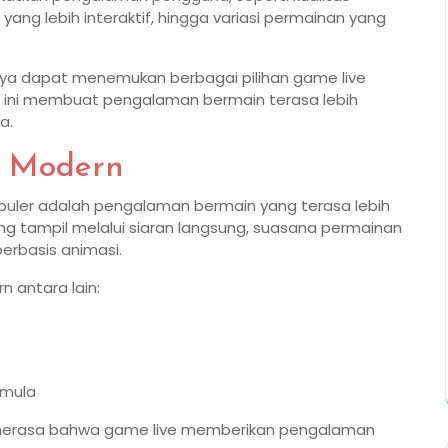
yang lebih interaktif, hingga variasi permainan yang
anya dapat menemukan berbagai pilihan game live
 Hal ini membuat pengalaman bermain terasa lebih
a.
e Modern
puler adalah pengalaman bermain yang terasa lebih
g tampil melalui siaran langsung, suasana permainan
berbasis animasi.
 antara lain:
emula
 merasa bahwa game live memberikan pengalaman