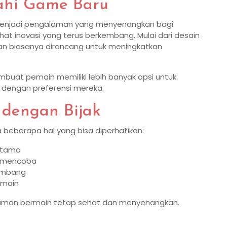
ahi Game Baru
 menjadi pengalaman yang menyenangkan bagi
t inovasi yang terus berkembang. Mulai dari desain
aruan biasanya dirancang untuk meningkatkan
buat pemain memiliki lebih banyak opsi untuk
 dengan preferensi mereka.
dengan Bijak
 beberapa hal yang bisa diperhatikan:
 utama
m mencoba
eimbang
rmain
aman bermain tetap sehat dan menyenangkan.