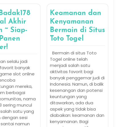
 Badak178
Keamanan dan
al Akhir
Kenyamanan
 ~ Siap-
Bermain di Situs
 Panen
Toto Togel
er!
Bermain di situs Toto
Togel online telah
an selalu jadi
menjadi salah satu
avorit banyak
aktivitas favorit bagi
game slot online
banyak penggemar judi di
encoba
Indonesia. Namun, di balik
tungan mereka,
kesenangan dan potensi
am berbagai
keuntungan yang
 komunitas, nama
ditawarkan, ada dua
8 sering muncul
aspek yang tidak bisa
 salah satu yang
diabaikan: keamanan dan
n dengan sesi
kenyamanan. Bagi
 santai namun