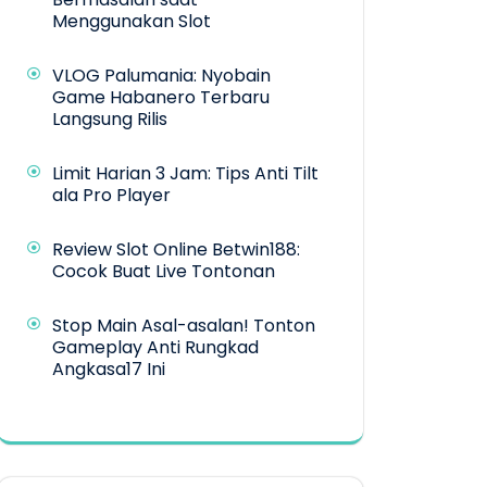
Menggunakan Slot
VLOG Palumania: Nyobain
Game Habanero Terbaru
Langsung Rilis
Limit Harian 3 Jam: Tips Anti Tilt
ala Pro Player
Review Slot Online Betwin188:
Cocok Buat Live Tontonan
Stop Main Asal-asalan! Tonton
Gameplay Anti Rungkad
Angkasa17 Ini