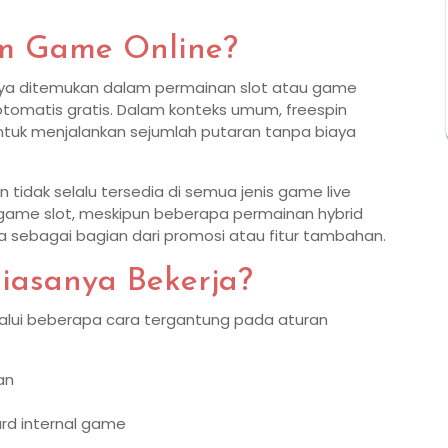
am Game Online?
nya ditemukan dalam permainan slot atau game
tomatis gratis. Dalam konteks umum, freespin
uk menjalankan sejumlah putaran tanpa biaya
 tidak selalu tersedia di semua jenis game live
a game slot, meskipun beberapa permainan hybrid
 sebagai bagian dari promosi atau fitur tambahan.
iasanya Bekerja?
lalui beberapa cara tergantung pada aturan
an
rd internal game