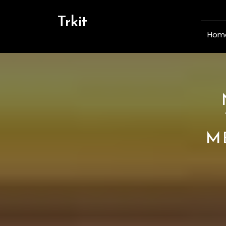
Skip
to
Trkit
content
Hom
M