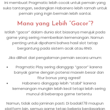
Ini membuat Pragmatic lebih cocok untuk pemain yang
suka tantangan, sedangkan Habanero lebih ramah untuk
pemain yang ingin bermain lebih santai.
Mana yang Lebih “Gacor”?
Istilah “gacor” dalam dunia slot biasanya merujuk pada
game yang sering memberikan kemenangan. Namun
penting untuk dipahami bahwa hasil slot tetap
bergantung pada sistem acak atau RNG.
Jika dilihat dari pengalaman pemain secara umum:
Pragmatic Play sering dianggap “gacor” karena
banyak game dengan potensi maxwin besar dan
fitur bonus yang agresif
Habanero dianggap lebih “stabil” karena
kemenangan mungkin lebih kecil tetapi lebih sering
muncul di beberapa game tertentu
Namun, tidak ada jaminan pasti. Di badak178 maupun
platform lain, semua game tetap bekerja berdasarkan