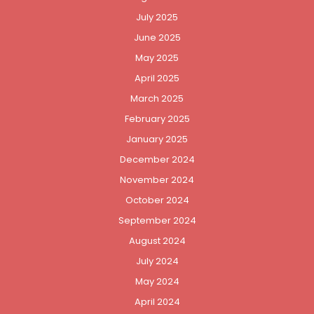
July 2025
June 2025
May 2025
April 2025
March 2025
February 2025
January 2025
December 2024
November 2024
October 2024
September 2024
August 2024
July 2024
May 2024
April 2024