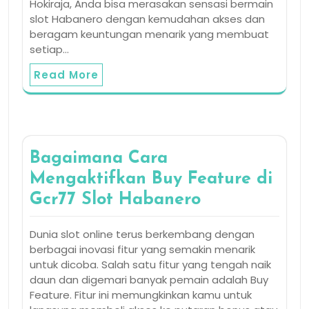
Hokiraja, Anda bisa merasakan sensasi bermain
slot Habanero dengan kemudahan akses dan
beragam keuntungan menarik yang membuat
setiap…
Read More
Bagaimana Cara
Mengaktifkan Buy Feature di
Gcr77 Slot Habanero
Dunia slot online terus berkembang dengan
berbagai inovasi fitur yang semakin menarik
untuk dicoba. Salah satu fitur yang tengah naik
daun dan digemari banyak pemain adalah Buy
Feature. Fitur ini memungkinkan kamu untuk