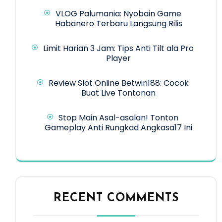
VLOG Palumania: Nyobain Game
Habanero Terbaru Langsung Rilis
Limit Harian 3 Jam: Tips Anti Tilt ala Pro
Player
Review Slot Online Betwin188: Cocok
Buat Live Tontonan
Stop Main Asal-asalan! Tonton
Gameplay Anti Rungkad Angkasa17 Ini
RECENT COMMENTS