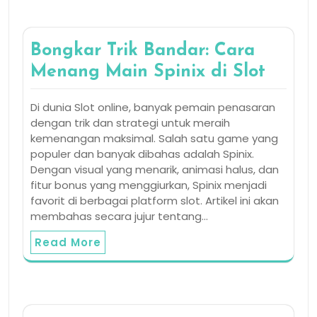
Bongkar Trik Bandar: Cara
Menang Main Spinix di Slot
Di dunia Slot online, banyak pemain penasaran
dengan trik dan strategi untuk meraih
kemenangan maksimal. Salah satu game yang
populer dan banyak dibahas adalah Spinix.
Dengan visual yang menarik, animasi halus, dan
fitur bonus yang menggiurkan, Spinix menjadi
favorit di berbagai platform slot. Artikel ini akan
membahas secara jujur tentang…
Read More