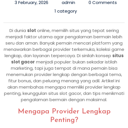
3 February, 2026
admin
0 Comments
1 category
Di dunia
slot
online, memilih situs yang tepat sering
menjadi faktor utama agar pengalaman bermain lebih
seru dan aman. Banyak pemain mencari platform yang
menawarkan berbagai provider terkemuka, koleksi game
lengkap, dan layanan terpercaya. Di sinilah konsep
situs
slot gacor
menjadi populer: bukan sekadar istilah
marketing, tapi juga tempat di mana pemain bisa
menemukan provider lengkap dengan berbagai tema,
fitur bonus, dan peluang menang yang adil. Artikel ini
akan membahas mengapa memiliki provider lengkap
penting, keunggulan situs slot gacor, dan tips menikmati
pengalaman bermain dengan maksimal.
Mengapa Provider Lengkap
Penting?