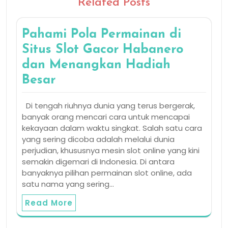
Related Posts
Pahami Pola Permainan di
Situs Slot Gacor Habanero
dan Menangkan Hadiah
Besar
Di tengah riuhnya dunia yang terus bergerak,
banyak orang mencari cara untuk mencapai
kekayaan dalam waktu singkat. Salah satu cara
yang sering dicoba adalah melalui dunia
perjudian, khususnya mesin slot online yang kini
semakin digemari di Indonesia. Di antara
banyaknya pilihan permainan slot online, ada
satu nama yang sering…
Read More