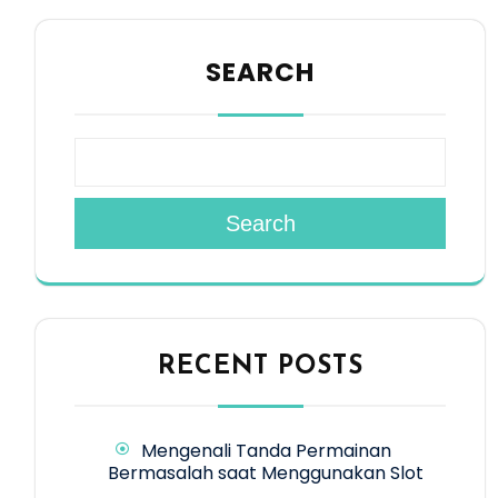
SEARCH
Search
RECENT POSTS
Mengenali Tanda Permainan
Bermasalah saat Menggunakan Slot