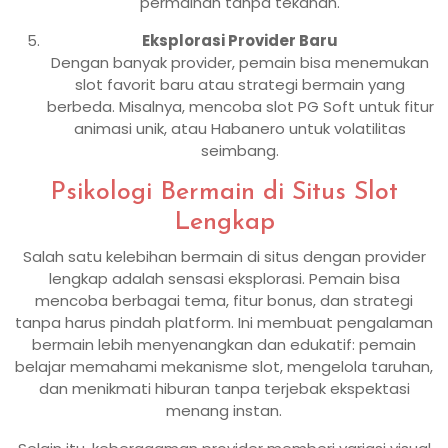
permainan tanpa tekanan.
Eksplorasi Provider Baru
Dengan banyak provider, pemain bisa menemukan
slot favorit baru atau strategi bermain yang
berbeda. Misalnya, mencoba slot PG Soft untuk fitur
animasi unik, atau Habanero untuk volatilitas
seimbang.
Psikologi Bermain di Situs Slot
Lengkap
Salah satu kelebihan bermain di situs dengan provider
lengkap adalah sensasi eksplorasi. Pemain bisa
mencoba berbagai tema, fitur bonus, dan strategi
tanpa harus pindah platform. Ini membuat pengalaman
bermain lebih menyenangkan dan edukatif: pemain
belajar memahami mekanisme slot, mengelola taruhan,
dan menikmati hiburan tanpa terjebak ekspektasi
menang instan.