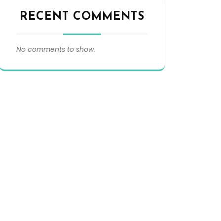
RECENT COMMENTS
No comments to show.