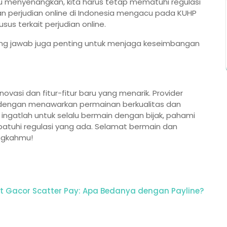
 itu menyenangkan, kita harus tetap mematuhi regulasi
uran perjudian online di Indonesia mengacu pada KUHP
us terkait perjudian online.
gung jawab juga penting untuk menjaga keseimbangan
ovasi dan fitur-fitur baru yang menarik. Provider
 dengan menawarkan permainan berkualitas dan
ngatlah untuk selalu bermain dengan bijak, pahami
 patuhi regulasi yang ada. Selamat bermain dan
ngkahmu!
t Gacor Scatter Pay: Apa Bedanya dengan Payline?