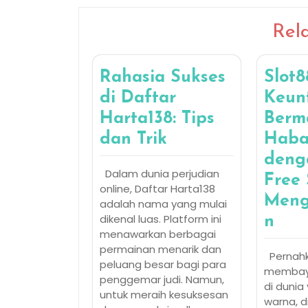
Rel
Rahasia Sukses
Slot8
di Daftar
Keun
Harta138: Tips
Berma
dan Trik
Haba
deng
Dalam dunia perjudian
Free
online, Daftar Harta138
Meng
adalah nama yang mulai
dikenal luas. Platform ini
n
menawarkan berbagai
permainan menarik dan
Pernah
peluang besar bagi para
membay
penggemar judi. Namun,
di dunia
untuk meraih kesuksesan
warna, d