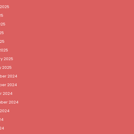
 2025
25
025
25
025
2025
ry 2025
y 2025
ber 2024
er 2024
r 2024
ber 2024
 2024
24
24