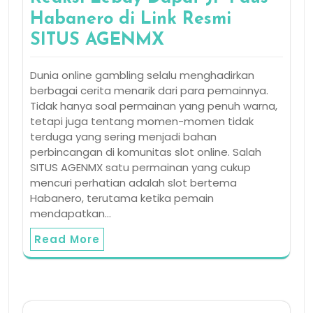
Habanero di Link Resmi
SITUS AGENMX
Dunia online gambling selalu menghadirkan
berbagai cerita menarik dari para pemainnya.
Tidak hanya soal permainan yang penuh warna,
tetapi juga tentang momen-momen tidak
terduga yang sering menjadi bahan
perbincangan di komunitas slot online. Salah
SITUS AGENMX satu permainan yang cukup
mencuri perhatian adalah slot bertema
Habanero, terutama ketika pemain
mendapatkan…
Read More