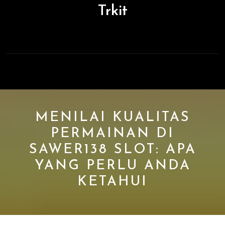
Skip
Trkit
to
content
Open
Button
MENILAI KUALITAS
PERMAINAN DI
SAWER138 SLOT: APA
YANG PERLU ANDA
KETAHUI