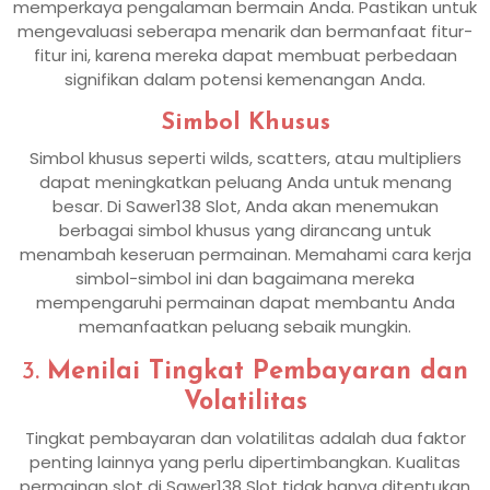
memperkaya pengalaman bermain Anda. Pastikan untuk
mengevaluasi seberapa menarik dan bermanfaat fitur-
fitur ini, karena mereka dapat membuat perbedaan
signifikan dalam potensi kemenangan Anda.
Simbol Khusus
Simbol khusus seperti wilds, scatters, atau multipliers
dapat meningkatkan peluang Anda untuk menang
besar. Di Sawer138 Slot, Anda akan menemukan
berbagai simbol khusus yang dirancang untuk
menambah keseruan permainan. Memahami cara kerja
simbol-simbol ini dan bagaimana mereka
mempengaruhi permainan dapat membantu Anda
memanfaatkan peluang sebaik mungkin.
3.
Menilai Tingkat Pembayaran dan
Volatilitas
Tingkat pembayaran dan volatilitas adalah dua faktor
penting lainnya yang perlu dipertimbangkan. Kualitas
permainan slot di Sawer138 Slot tidak hanya ditentukan