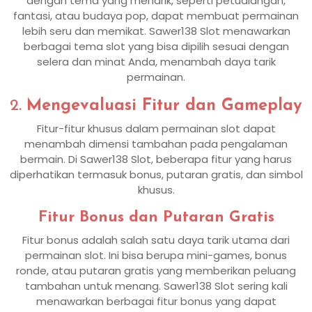
dengan tema yang menarik, seperti petualangan,
fantasi, atau budaya pop, dapat membuat permainan
lebih seru dan memikat. Sawer138 Slot menawarkan
berbagai tema slot yang bisa dipilih sesuai dengan
selera dan minat Anda, menambah daya tarik
permainan.
2.
Mengevaluasi Fitur dan Gameplay
Fitur-fitur khusus dalam permainan slot dapat
menambah dimensi tambahan pada pengalaman
bermain. Di Sawer138 Slot, beberapa fitur yang harus
diperhatikan termasuk bonus, putaran gratis, dan simbol
khusus.
Fitur Bonus dan Putaran Gratis
Fitur bonus adalah salah satu daya tarik utama dari
permainan slot. Ini bisa berupa mini-games, bonus
ronde, atau putaran gratis yang memberikan peluang
tambahan untuk menang. Sawer138 Slot sering kali
menawarkan berbagai fitur bonus yang dapat