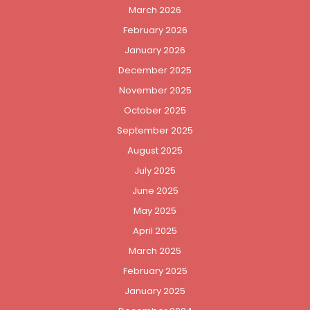
March 2026
February 2026
January 2026
December 2025
November 2025
October 2025
September 2025
August 2025
July 2025
June 2025
May 2025
April 2025
March 2025
February 2025
January 2025