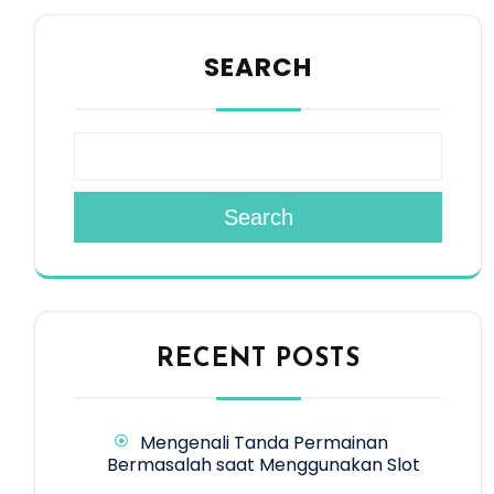
SEARCH
Search
RECENT POSTS
Mengenali Tanda Permainan
Bermasalah saat Menggunakan Slot