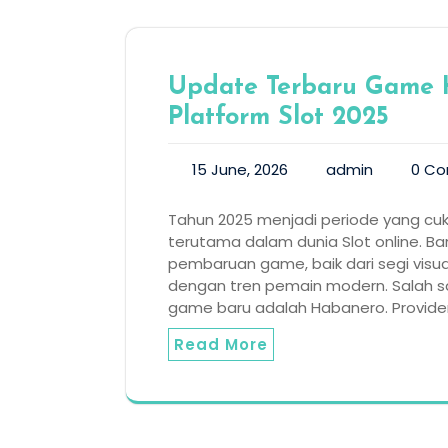
Update Terbaru Game 
Platform Slot 2025
15 June, 2026
admin
0 C
Tahun 2025 menjadi periode yang cukup
terutama dalam dunia Slot online. Bany
pembaruan game, baik dari segi visua
dengan tren pemain modern. Salah 
game baru adalah Habanero. Provide
Read More