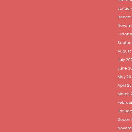
Januar
Decemb
Novemb
Octobe
Septem
August
July 20
June 2
May 20
April 2
March 
Februa
Januar
Decem
Novemb