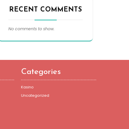
RECENT COMMENTS
No comments to show.
Categories
Kasino
Uncategorized