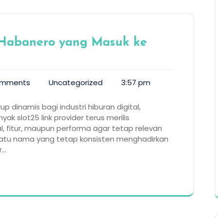
Habanero yang Masuk ke
omments
Uncategorized
3:57 pm
 dinamis bagi industri hiburan digital,
ak slot25 link provider terus merilis
l, fitur, maupun performa agar tetap relevan
satu nama yang tetap konsisten menghadirkan
r…