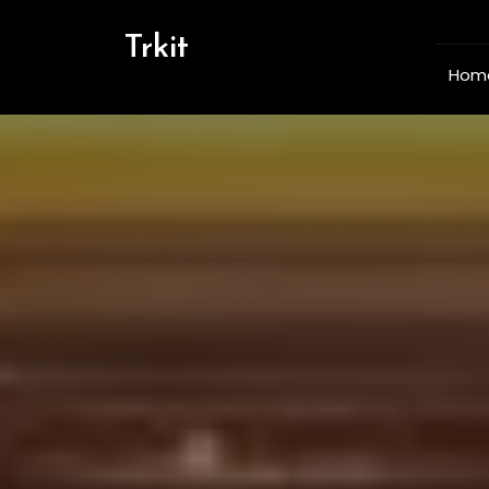
Skip
to
Trkit
content
Hom