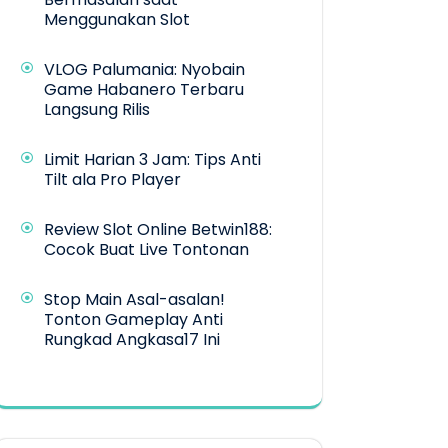
Menggunakan Slot
VLOG Palumania: Nyobain
Game Habanero Terbaru
Langsung Rilis
Limit Harian 3 Jam: Tips Anti
Tilt ala Pro Player
Review Slot Online Betwin188:
Cocok Buat Live Tontonan
Stop Main Asal-asalan!
Tonton Gameplay Anti
Rungkad Angkasa17 Ini