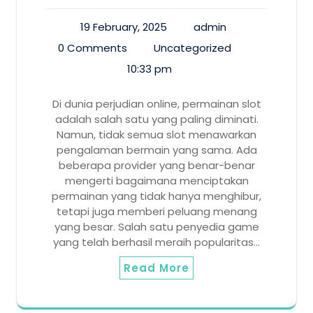
19 February, 2025
admin
0 Comments
Uncategorized
10:33 pm
Di dunia perjudian online, permainan slot
adalah salah satu yang paling diminati.
Namun, tidak semua slot menawarkan
pengalaman bermain yang sama. Ada
beberapa provider yang benar-benar
mengerti bagaimana menciptakan
permainan yang tidak hanya menghibur,
tetapi juga memberi peluang menang
yang besar. Salah satu penyedia game
yang telah berhasil meraih popularitas…
Read More