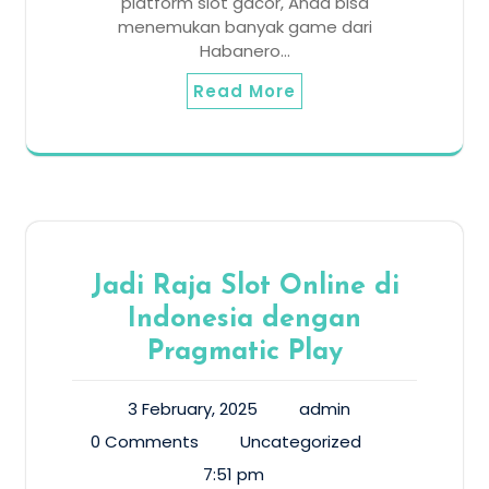
platform slot gacor, Anda bisa
menemukan banyak game dari
Habanero…
Read More
Jadi Raja Slot Online di
Indonesia dengan
Pragmatic Play
3 February, 2025
admin
0 Comments
Uncategorized
7:51 pm