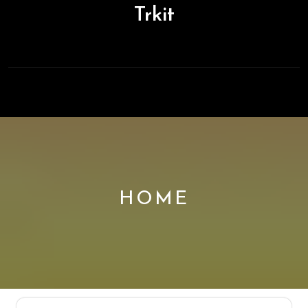
Skip
Trkit
to
content
Open
Button
HOME