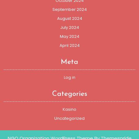
October 2024
September 2024
August 2024
July 2024
May 2024
April 2024
Meta
Log in
Categories
Kasino
Uncategorized
NGO Organization WordPress Theme
By Themespride