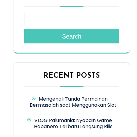
Search
RECENT POSTS
Mengenali Tanda Permainan
Bermasalah saat Menggunakan Slot
VLOG Palumania: Nyobain Game
Habanero Terbaru Langsung Rilis