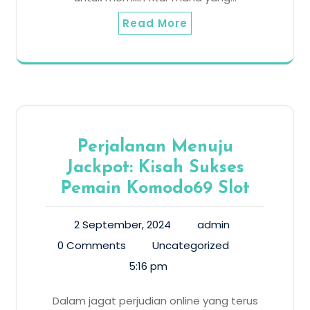
Read More
Perjalanan Menuju
Jackpot: Kisah Sukses
Pemain Komodo69 Slot
2 September, 2024
admin
0 Comments
Uncategorized
5:16 pm
Dalam jagat perjudian online yang terus