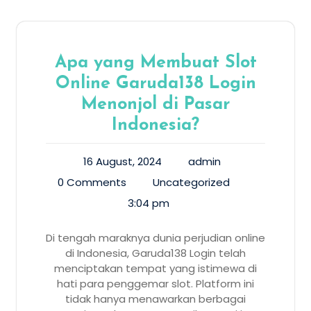
Apa yang Membuat Slot
Online Garuda138 Login
Menonjol di Pasar
Indonesia?
16 August, 2024
admin
0 Comments
Uncategorized
3:04 pm
Di tengah maraknya dunia perjudian online
di Indonesia, Garuda138 Login telah
menciptakan tempat yang istimewa di
hati para penggemar slot. Platform ini
tidak hanya menawarkan berbagai