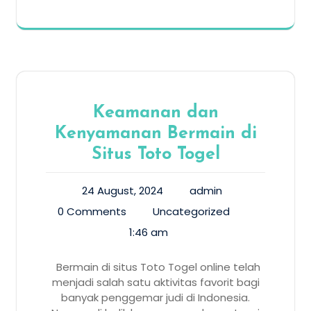
Keamanan dan
Kenyamanan Bermain di
Situs Toto Togel
24 August, 2024
admin
0 Comments
Uncategorized
1:46 am
Bermain di situs Toto Togel online telah
menjadi salah satu aktivitas favorit bagi
banyak penggemar judi di Indonesia.