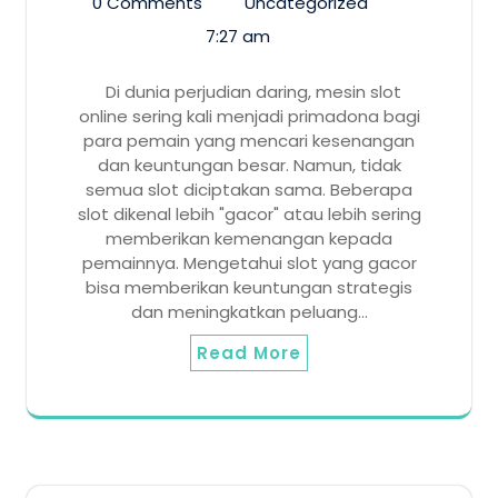
0 Comments
Uncategorized
7:27 am
Di dunia perjudian daring, mesin slot
online sering kali menjadi primadona bagi
para pemain yang mencari kesenangan
dan keuntungan besar. Namun, tidak
semua slot diciptakan sama. Beberapa
slot dikenal lebih "gacor" atau lebih sering
memberikan kemenangan kepada
pemainnya. Mengetahui slot yang gacor
bisa memberikan keuntungan strategis
dan meningkatkan peluang…
Read More