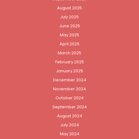
August 2025
July 2025
June 2025
May 2025
April 2025
March 2025
February 2025
January 2025
December 2024
November 2024
October 2024
September 2024
August 2024
July 2024
May 2024