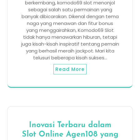
berkembang, komodo69 slot menonjol
sebagai salah satu permainan yang
banyak dibicarakan. Dikenal dengan tema
naga yang menawan dan fitur bonus
yang menggairahkan, Komodo69 Slot
tidak hanya menawarkan hiburan, tetapi
juga kisah-kisah inspiratif tentang pemain
yang berhasil meraih jackpot. Mari kita
telusuri beberapa kisah sukses…
Read More
Inovasi Terbaru dalam
Slot Online Agen108 yang