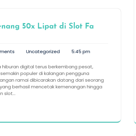
nang 50x Lipat di Slot Fa
ments
Uncategorized
5:45 pm
 hiburan digital terus berkembang pesat,
 semakin populer di kalangan pengguna
akangan ramai dibicarakan datang dari seorang
 yang berhasil mencetak kemenangan hingga
n slot…