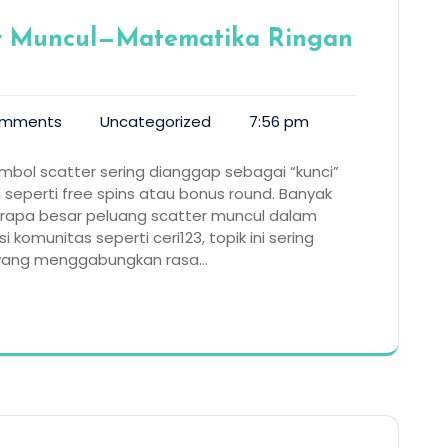
er Muncul—Matematika Ringan
omments
Uncategorized
7:56 pm
imbol scatter sering dianggap sebagai “kunci”
 seperti free spins atau bonus round. Banyak
rapa besar peluang scatter muncul dalam
komunitas seperti ceri123, topik ini sering
 yang menggabungkan rasa…