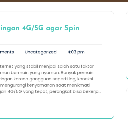
ringan 4G/5G agar Spin
ments
Uncategorized
4:03 pm
nternet yang stabil menjadi salah satu faktor
aman bermain yang nyaman. Banyak pemain
ringan karena gangguan seperti lag, koneksi
at mengurangi kenyamanan saat menikmati
gan 4G/5G yang tepat, perangkat bisa bekerja…