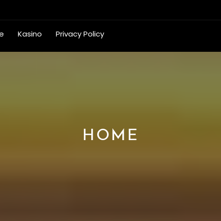
e
Kasino
Privacy Policy
HOME