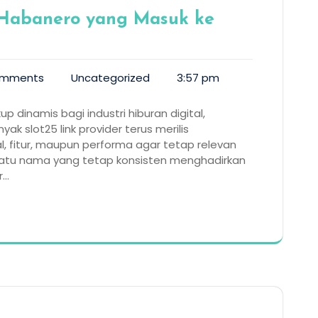
Habanero yang Masuk ke
omments
Uncategorized
3:57 pm
 dinamis bagi industri hiburan digital,
ak slot25 link provider terus merilis
l, fitur, maupun performa agar tetap relevan
satu nama yang tetap konsisten menghadirkan
r…