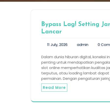
Bypass Lag! Setting Ja
Lancar
11 July, 2026
admin
0 Com
Dalam dunia hiburan digital, koneksi i
penting untuk mendapatkan pengal
slot online memperhatikan kualitas ja
terputus, atau loading lambat dap
permainan. Dengan pengaturan jarin
Read More