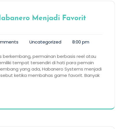
abanero Menjadi Favorit
omments
Uncategorized
8:00 pm
us berkembang, permainan berbasis reel atau
miliki tempat tersendiri di hati para pemain
engembang yang ada, Habanero Systems menjadi
disebut ketika membahas game favorit. Banyak